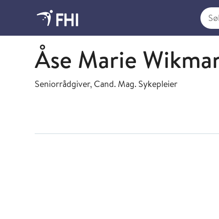
Søk i
Smittevernregistre
Åse Marie Wikman
Seniorrådgiver, Cand. Mag. Sykepleier