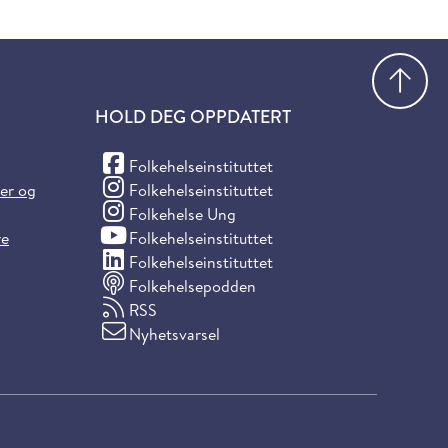
Gå
HOLD DEG OPPDATERT
(Facebook)
Folkehelseinstituttet
(Instagram)
ter og
Folkehelseinstituttet
(Instagram)
Folkehelse Ung
(YouTube)
re
Folkehelseinstituttet
(LinkedIn)
Folkehelseinstituttet
Folkehelsepodden
RSS
Nyhetsvarsel