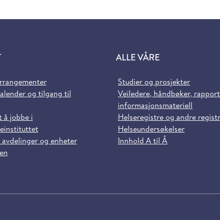
T
ALLE VÅRE
arrangementer
Studier og prosjekter
alender og tilgang til
Veiledere, håndbøker, rappor
informasjonsmateriell
t å jobbe i
Helseregistre og andre regist
einstituttet
Helseundersøkelser
 avdelinger og enheter
Innhold A til Å
sen