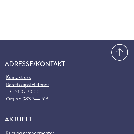
Gå
ADRESSE/KONTAKT
Kontakt oss
Beredskapstelefoner
Tlf.:
21 07 70 00
Org.nr: 983 744 516
AKTUELT
Kurs og arrangementer