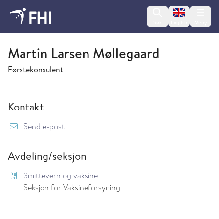
Change lan
Søk
English
Meny
Smittevern og vaksine
Martin Larsen Møllegaard
Førstekonsulent
Kontakt
{model.translations.sendEmailTo} MartinLars
Send e-post
Avdeling/seksjon
Smittevern og vaksine
Seksjon for Vaksineforsyning