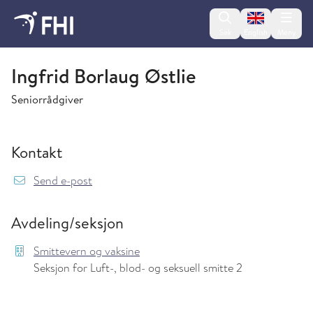
Change lan
Søk
English
Meny
Smittevern og vaksine
Ingfrid Borlaug Østlie
Seniorrådgiver
Kontakt
{model.translations.sendEmailTo} IngfridBorl
Send e-post
Avdeling/seksjon
Smittevern og vaksine
Seksjon for Luft-, blod- og seksuell smitte 2