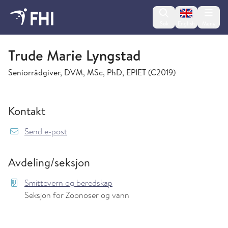
Change lan
Søk
English
Meny
Smittevern og beredskap
Trude Marie Lyngstad
Seniorrådgiver, DVM, MSc, PhD, EPIET (c2019)
Kontakt
{model.translations.sendEmailTo} TrudeMarie
Send e-post
Avdeling/seksjon
Smittevern og beredskap
Seksjon for Zoonoser og vann