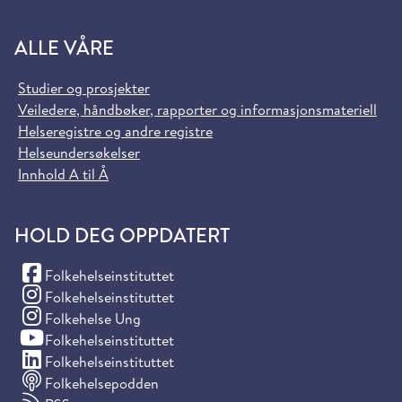
ALLE VÅRE
Studier og prosjekter
Veiledere, håndbøker, rapporter og informasjonsmateriell
Helseregistre og andre registre
Helseundersøkelser
Innhold A til Å
HOLD DEG OPPDATERT
(Facebook)
Folkehelseinstituttet
(Instagram)
Folkehelseinstituttet
(Instagram)
Folkehelse Ung
(YouTube)
Folkehelseinstituttet
(LinkedIn)
Folkehelseinstituttet
Folkehelsepodden