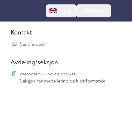
Change language
English
Meny
Kontakt
{model.translations.sendEmailTo} JonasChr
Send e-post
Avdeling/seksjon
Metodeutvikling og analyse
Seksjon for Modellering og bioinformatikk