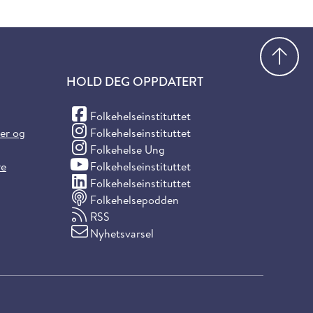
Gå
HOLD DEG OPPDATERT
(Facebook)
Folkehelseinstituttet
(Instagram)
ter og
Folkehelseinstituttet
(Instagram)
Folkehelse Ung
(YouTube)
re
Folkehelseinstituttet
(LinkedIn)
Folkehelseinstituttet
Folkehelsepodden
RSS
Nyhetsvarsel