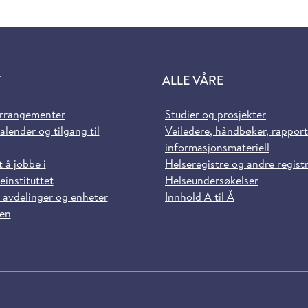
T
ALLE VÅRE
arrangementer
Studier og prosjekter
alender og tilgang til
Veiledere, håndbøker, rappor
informasjonsmateriell
t å jobbe i
Helseregistre og andre regist
einstituttet
Helseundersøkelser
 avdelinger og enheter
Innhold A til Å
sen