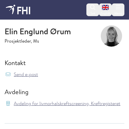
Change lan
Søk
English
Meny
Avdeling for livmorhalskreftscreening, Kreftregisteret
Elin Englund Ørum
Prosjektleder, Ms
Kontakt
{model.translations.sendEmailTo} Elin.Englun
Send e-post
Avdeling
Avdeling for livmorhalskreftscreening, Kreftregisteret