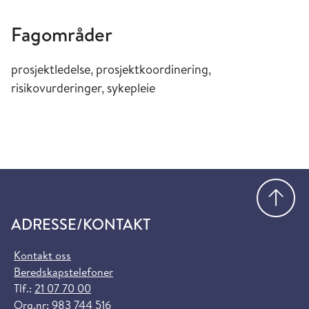
Fagområder
prosjektledelse, prosjektkoordinering,
risikovurderinger, sykepleie
Gå
ADRESSE/KONTAKT
Kontakt oss
Beredskapstelefoner
Tlf.:
21 07 70 00
Org.nr: 983 744 516