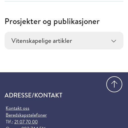
Prosjekter og publikasjoner
Vitenskapelige artikler
Gå
ADRESSE/KONTAKT
Kontakt oss
Beredskapstelefoner
Tlf.:
21 07 70 00