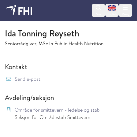
Change lan
Søk
English
Meny
Område for smittevern - ledelse og stab
Ida Tonning Røyseth
Seniorrådgiver, MSc In Public Health Nutrition
Kontakt
{model.translations.sendEmailTo} IdaTonning
Send e-post
Avdeling/seksjon
Område for smittevern - ledelse og stab
Seksjon for Områdestab Smittevern