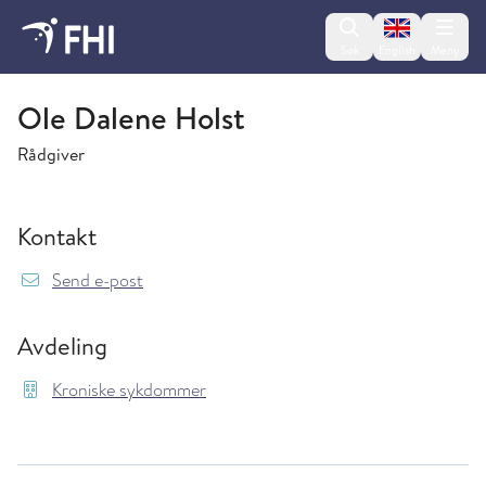
Change lan
Søk
English
Meny
Kroniske sykdommer
Ole Dalene Holst
Rådgiver
Kontakt
{model.translations.sendEmailTo} Ole.Dalene
Send e-post
Avdeling
Kroniske sykdommer