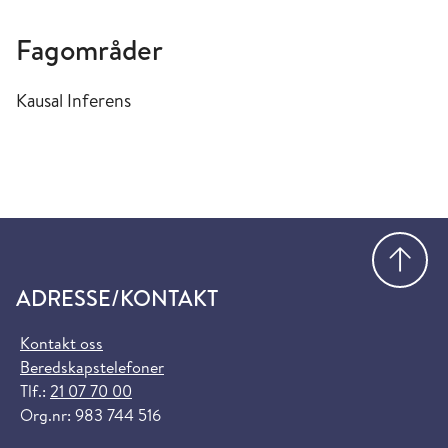
Fagområder
Kausal Inferens
Gå
ADRESSE/KONTAKT
Kontakt oss
Beredskapstelefoner
Tlf.:
21 07 70 00
Org.nr: 983 744 516