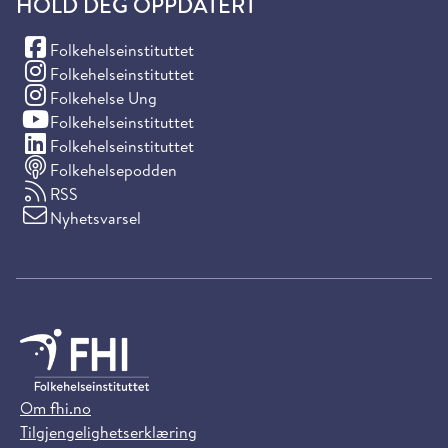
HOLD DEG OPPDATERT
(Facebook)
Folkehelseinstituttet
(Instagram)
Folkehelseinstituttet
(Instagram)
Folkehelse Ung
(YouTube)
Folkehelseinstituttet
(LinkedIn)
Folkehelseinstituttet
Folkehelsepodden
RSS
Nyhetsvarsel
Om fhi.no
Tilgjengelighetserklæring