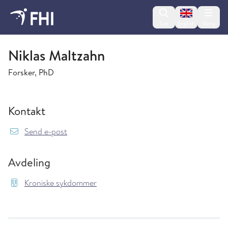
Change lan
Søk
English
Meny
Kroniske sykdommer
Niklas Maltzahn
Forsker, PhD
Kontakt
{model.translations.sendEmailTo} Niklas.Malt
Send e-post
Avdeling
Kroniske sykdommer