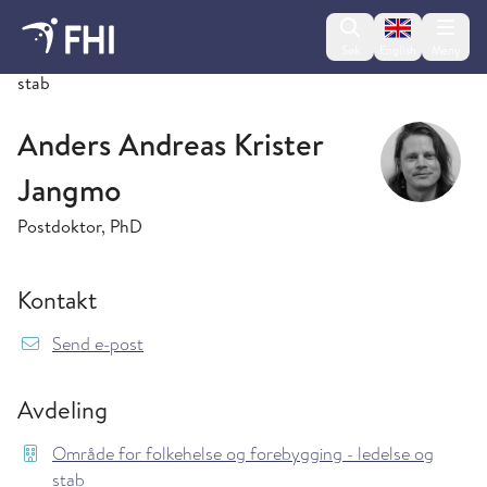
Change lan
Søk
English
Meny
Område for folkehelse og forebygging - ledelse og
stab
Anders Andreas Krister
Jangmo
Postdoktor, PhD
Kontakt
{model.translations.sendEmailTo} Anders.And
Send e-post
Avdeling
Område for folkehelse og forebygging - ledelse og
stab