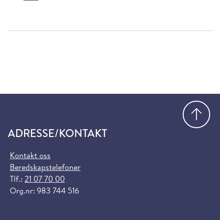
Gå
ADRESSE/KONTAKT
Kontakt oss
Beredskapstelefoner
Tlf.:
21 07 70 00
Org.nr: 983 744 516