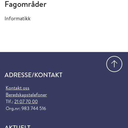
Fagområder
Informatikk
Gå
ADRESSE/KONTAKT
Kontakt oss
Beredskapstelefoner
Tlf.:
21 07 70 00
Org.nr: 983 744 516
AKTUELT