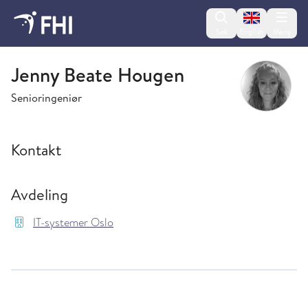
Change lan
Søk
English
Meny
IT-systemer Oslo
Jenny Beate Hougen
Senioringeniør
Kontakt
Avdeling
IT-systemer Oslo