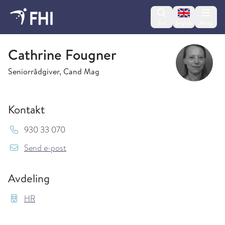
Change lan
Søk
English
Meny
HR
Cathrine Fougner
Seniorrådgiver, Cand Mag
Kontakt
Mob:
930 33 070
{model.translations.sendEmailTo} Cathrine.F
Send e-post
Avdeling
HR