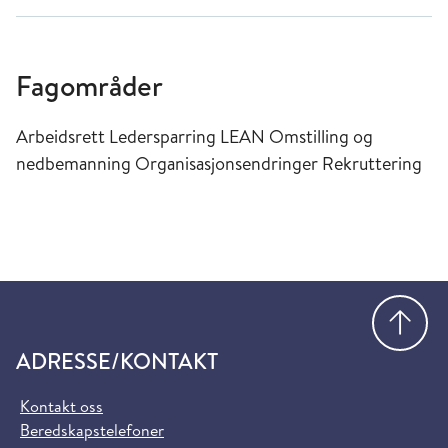
Fagområder
Arbeidsrett Ledersparring LEAN Omstilling og
nedbemanning Organisasjonsendringer Rekruttering
Gå
ADRESSE/KONTAKT
Kontakt oss
Beredskapstelefoner