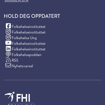
Innhold A til Å
HOLD DEG OPPDATERT
(Facebook)
Folkehelseinstituttet
(Instagram)
Folkehelseinstituttet
(Instagram)
Folkehelse Ung
(YouTube)
Folkehelseinstituttet
(LinkedIn)
Folkehelseinstituttet
Folkehelsepodden
RSS
Nyhetsvarsel