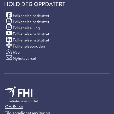
HOLD DEG OPPDATERT
(Facebook)
Folkehelseinstituttet
(Instagram)
Folkehelseinstituttet
(Instagram)
Folkehelse Ung
(YouTube)
Folkehelseinstituttet
(LinkedIn)
Folkehelseinstituttet
Folkehelsepodden
RSS
Nyhetsvarsel
Om fhi.no
Tilgjengelighetserklæring