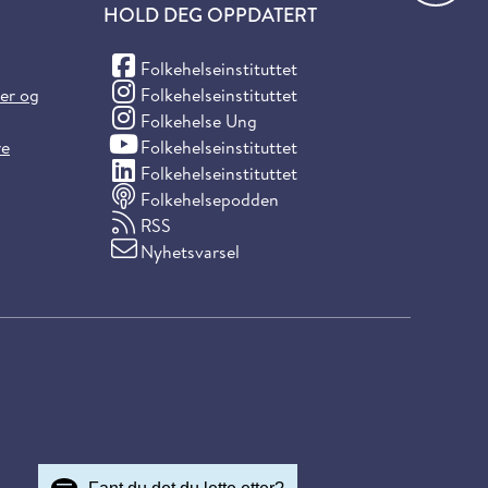
HOLD DEG OPPDATERT
(Facebook)
Folkehelseinstituttet
(Instagram)
ter og
Folkehelseinstituttet
(Instagram)
Folkehelse Ung
(YouTube)
re
Folkehelseinstituttet
(LinkedIn)
Folkehelseinstituttet
Folkehelsepodden
RSS
Nyhetsvarsel