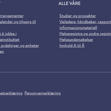
T
ALLE VÅRE
arrangementer
Studier og prosjekter
alender og tilgang til
Veiledere, håndbøker, rappor
informasjonsmateriell
t å jobbe i
Helseregistre og andre regist
einstituttet
Helseundersøkelser
 avdelinger og enheter
Innhold A til Å
sen
hetserklæring
Personvernerklæring