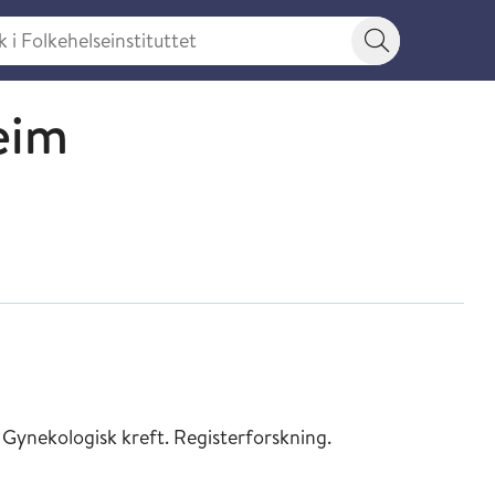
 Folkehelseinstituttet
Søkeknapp
eim
 Gynekologisk kreft. Registerforskning.