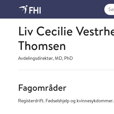
Søk i
Helseregisterforskning og -utvikling
Liv Cecilie Vestrh
Thomsen
Avdelingsdirektør, MD, PhD
Fagområder
Registerdrift. Fødselshjelp og kvinnesykdommer.