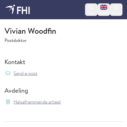
Change lan
Søk
English
Meny
Helsefremmende arbeid
Vivian Woodfin
Postdoktor
Kontakt
{model.translations.sendEmailTo} Vivian.Wood
Send e-post
Avdeling
Helsefremmende arbeid