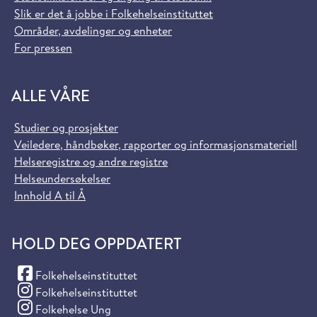
Slik er det å jobbe i Folkehelseinstituttet
Områder, avdelinger og enheter
For pressen
ALLE VÅRE
Studier og prosjekter
Veiledere, håndbøker, rapporter og informasjonsmateriell
Helseregistre og andre registre
Helseundersøkelser
Innhold A til Å
HOLD DEG OPPDATERT
(Facebook)
Folkehelseinstituttet
(Instagram)
Folkehelseinstituttet
(Instagram)
Folkehelse Ung