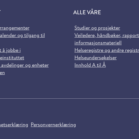
T
ALLE VÅRE
arrangementer
Studier og prosjekter
alender og tilgang til
Veiledere, håndbøker, rappor
informasjonsmateriell
t å jobbe i
Helseregistre og andre regist
einstituttet
Helseundersøkelser
 avdelinger og enheter
Innhold A til Å
sen
hetserklæring
Personvernerklæring