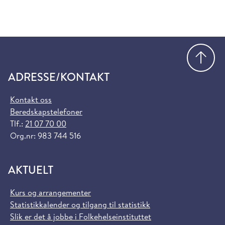
Gå
ADRESSE/KONTAKT
Kontakt oss
Beredskapstelefoner
Tlf.:
21 07 70 00
Org.nr: 983 744 516
AKTUELT
Kurs og arrangementer
Statistikkalender og tilgang til statistikk
Slik er det å jobbe i Folkehelseinstituttet