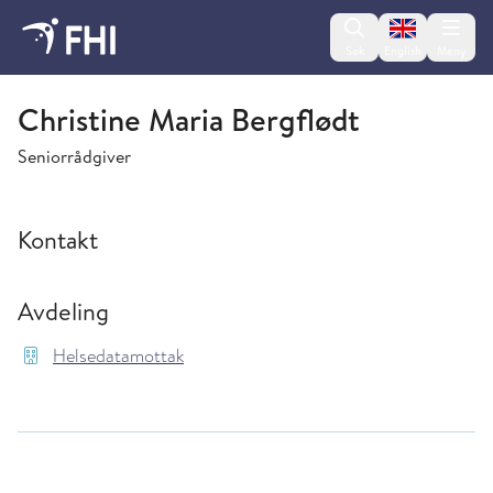
Change lan
Søk
English
Meny
Helsedatamottak
Christine Maria Bergflødt
Seniorrådgiver
Kontakt
Avdeling
Helsedatamottak