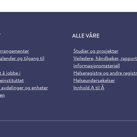
T
ALLE VÅRE
arrangementer
Studier og prosjekter
alender og tilgang til
Veiledere, håndbøker, rappor
informasjonsmateriell
t å jobbe i
Helseregistre og andre regist
einstituttet
Helseundersøkelser
 avdelinger og enheter
Innhold A til Å
sen