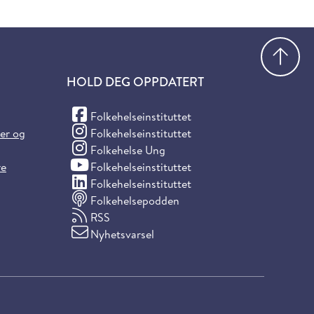
Gå
HOLD DEG OPPDATERT
(Facebook)
Folkehelseinstituttet
(Instagram)
ter og
Folkehelseinstituttet
(Instagram)
Folkehelse Ung
(YouTube)
re
Folkehelseinstituttet
(LinkedIn)
Folkehelseinstituttet
Folkehelsepodden
RSS
Nyhetsvarsel