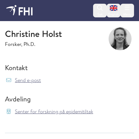
Change lan
Søk
English
Meny
Senter for forskning på epidemitiltak
Christine Holst
Forsker, Ph.D.
Kontakt
{model.translations.sendEmailTo} Christine.H
Send e-post
Avdeling
Senter for forskning på epidemitiltak