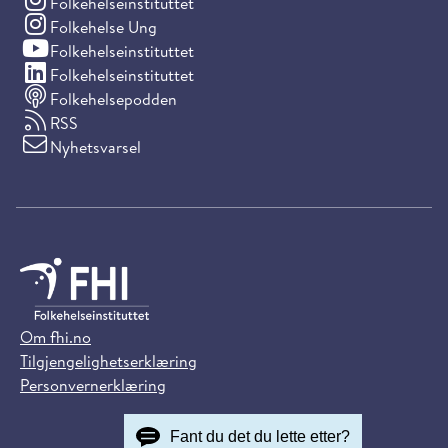
(Instagram)
Folkehelseinstituttet
(Instagram)
Folkehelse Ung
(YouTube)
Folkehelseinstituttet
(LinkedIn)
Folkehelseinstituttet
Folkehelsepodden
RSS
Nyhetsvarsel
Om fhi.no
Tilgjengelighetserklæring
Personvernerklæring
Fant du det du lette etter?