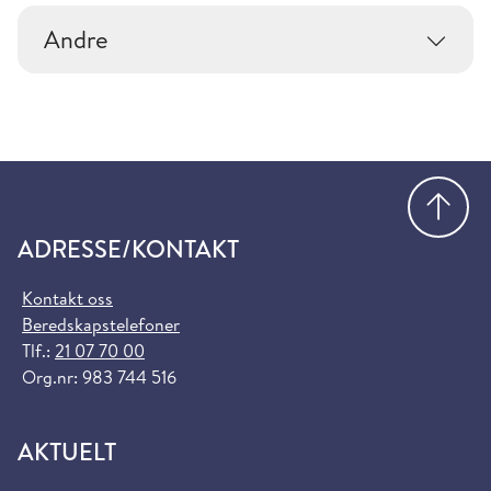
Andre
Gå
ADRESSE/KONTAKT
Kontakt oss
Beredskapstelefoner
Tlf.:
21 07 70 00
Org.nr: 983 744 516
AKTUELT