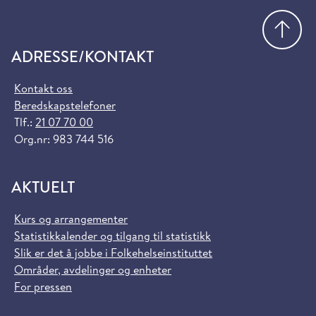
Gå
ADRESSE/KONTAKT
Kontakt oss
Beredskapstelefoner
Tlf.:
21 07 70 00
Org.nr: 983 744 516
AKTUELT
Kurs og arrangementer
Statistikkalender og tilgang til statistikk
Slik er det å jobbe i Folkehelseinstituttet
Områder, avdelinger og enheter
For pressen