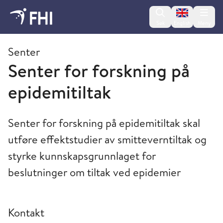
Change lan
Søk
English
Meny
Områder, avdelinger og enheter
Senter
Senter for forskning på
epidemitiltak
Senter for forskning på epidemitiltak skal
utføre effektstudier av smitteverntiltak og
styrke kunnskapsgrunnlaget for
beslutninger om tiltak ved epidemier
Kontakt