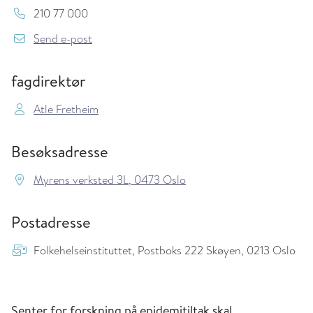
Sentralbord::
210 77 000
{model.translations.sendEmailTo} folkehelsein
Send e-post
fagdirektør
Atle Fretheim
Besøksadresse
Myrens verksted 3L, 0473 Oslo
Postadresse
Folkehelseinstituttet, Postboks 222 Skøyen, 0213 Oslo
Senter for forskning på epidemitiltak skal