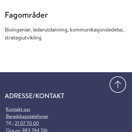
Fagområder
Bioingeniør, lederutdanning, kommunikasjonsledelse,
strategiutvikling
Gå
ADRESSE/KONTAKT
Kontakt oss
Beredskapstelefoner
Tlf.:
21 07 70 00
Org.nr: 983 744 516