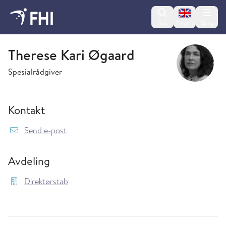
Change lan
Søk
English
Meny
Direktørstab
Therese Kari Øgaard
Spesialrådgiver
Kontakt
{model.translations.sendEmailTo} ThereseKar
Send e-post
Avdeling
Direktørstab