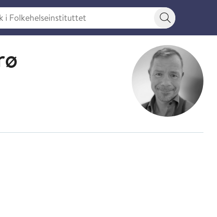
 Folkehelseinstituttet
Søkeknapp
rø