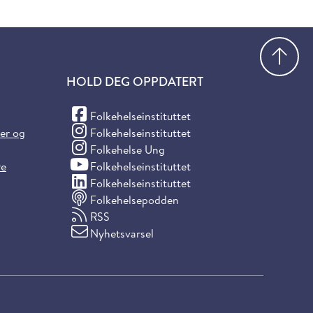
Gå
HOLD DEG OPPDATERT
(Facebook)
Folkehelseinstituttet
(Instagram)
ter og
Folkehelseinstituttet
(Instagram)
Folkehelse Ung
(YouTube)
re
Folkehelseinstituttet
(LinkedIn)
Folkehelseinstituttet
Folkehelsepodden
RSS
Nyhetsvarsel