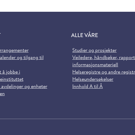
T
ALLE VÅRE
arrangementer
Studier og prosjekter
alender og tilgang til
Veiledere, håndbøker, rappor
informasjonsmateriell
t å jobbe i
Helseregistre og andre regist
einstituttet
Helseundersøkelser
 avdelinger og enheter
Innhold A til Å
sen