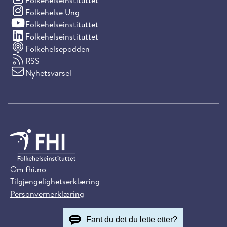
Folkehelseinstituttet
(Instagram)
Folkehelse Ung
(YouTube)
Folkehelseinstituttet
(LinkedIn)
Folkehelseinstituttet
Folkehelsepodden
RSS
Nyhetsvarsel
Om fhi.no
Tilgjengelighetserklæring
Personvernerklæring
Fant du det du lette etter?