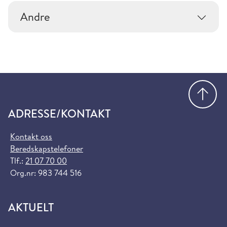
Andre
Gå
ADRESSE/KONTAKT
Kontakt oss
Beredskapstelefoner
Tlf.:
21 07 70 00
Org.nr: 983 744 516
AKTUELT