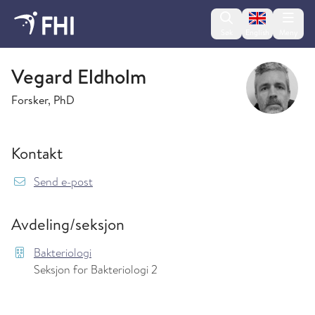
Change lan
Søk
English
Meny
Bakteriologi
Vegard Eldholm
Forsker, PhD
Kontakt
{model.translations.sendEmailTo} Vegard.Eld
Send e-post
Avdeling/seksjon
Bakteriologi
Seksjon for Bakteriologi 2