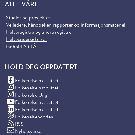
ALLE VÅRE
Studier og prosjekter
Veiledere, håndbøker, rapporter og informasjonsmateriell
Helseregistre og andre registre
Helseundersøkelser
Innhold A til Å
HOLD DEG OPPDATERT
(Facebook)
Folkehelseinstituttet
(Instagram)
Folkehelseinstituttet
(Instagram)
Folkehelse Ung
(YouTube)
Folkehelseinstituttet
(LinkedIn)
Folkehelseinstituttet
Folkehelsepodden
RSS
Nyhetsvarsel