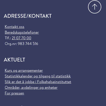
Gå
ADRESSE/KONTAKT
Kontakt oss
Beredskapstelefoner
Tlf.:
21 07 70 00
Org.nr: 983 744 516
AKTUELT
Kurs og arrangementer
Statistikkalender og tilgang til statistikk
Slik er det å jobbe i Folkehelseinstituttet
Områder, avdelinger og enheter
For pressen