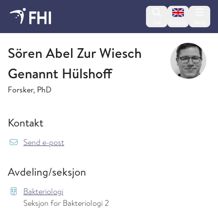
Change lan
Søk
English
Meny
Bakteriologi
Sören Abel Zur Wiesch
Genannt Hülshoff
Forsker, PhD
Kontakt
{model.translations.sendEmailTo} Soren.Abel
Send e-post
Avdeling/seksjon
Bakteriologi
Seksjon for Bakteriologi 2