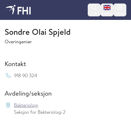
Change lan
Søk
English
Meny
Bakteriologi
Sondre Olai Spjeld
Overingeniør
Kontakt
Mob:
918 90 324
Avdeling/seksjon
Bakteriologi
Seksjon for Bakteriologi 2