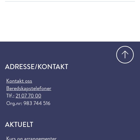
Gå
ADRESSE/KONTAKT
Kontakt oss
Beredskapstelefoner
Tlf.:
21 07 70 00
Org.nr: 983 744 516
AKTUELT
Kurs og arrangementer