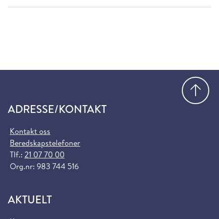
Gå
ADRESSE/KONTAKT
Kontakt oss
Beredskapstelefoner
Tlf.:
21 07 70 00
Org.nr: 983 744 516
AKTUELT