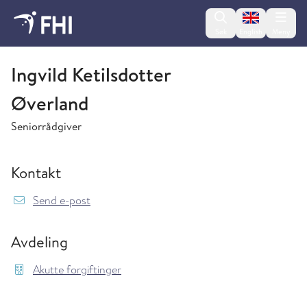
Change lan
Søk
English
Meny
Akutte forgiftinger
Ingvild Ketilsdotter
Øverland
Seniorrådgiver
Kontakt
{model.translations.sendEmailTo} IngvildKeti
Send e-post
Avdeling
Akutte forgiftinger