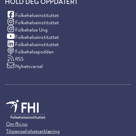
HOLD DEG OPPDATERT
(Facebook)
Folkehelseinstituttet
(Instagram)
Folkehelseinstituttet
(Instagram)
Folkehelse Ung
(YouTube)
Folkehelseinstituttet
(LinkedIn)
Folkehelseinstituttet
Folkehelsepodden
RSS
Nyhetsvarsel
Om fhi.no
Tilgjengelighetserklæring