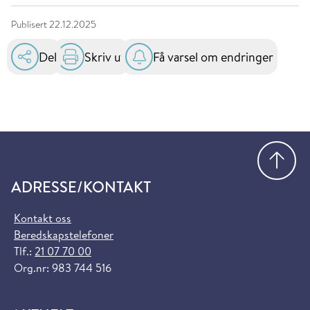
Publisert
22.12.2025
Del
Skriv ut
Få varsel om endringer
Gå
ADRESSE/KONTAKT
Kontakt oss
Beredskapstelefoner
Tlf.:
21 07 70 00
Org.nr: 983 744 516