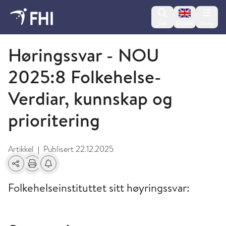
Change lan
Søk
English
Meny
Om Folkehelseinstituttet
Høringssvar - NOU
2025:8 Folkehelse-
Verdiar, kunnskap og
prioritering
Artikkel
Publisert
22.12.2025
|
Del
Skriv ut
Få varsel om endringer
Folkehelseinstituttet sitt høyringssvar: