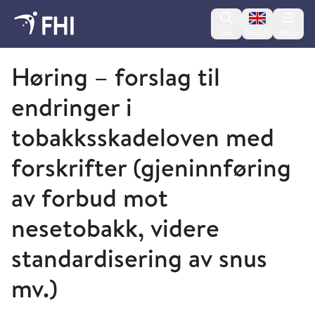
Change lan
Søk
English
Meny
Om Folkehelseinstituttet
Høring – forslag til
endringer i
tobakksskadeloven med
forskrifter (gjeninnføring
av forbud mot
nesetobakk, videre
standardisering av snus
mv.)