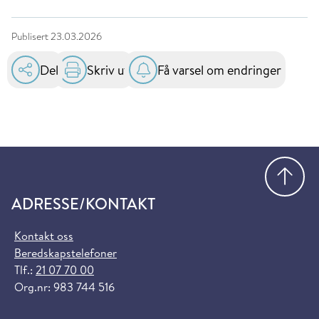
Publisert
23.03.2026
Del
Skriv ut
Få varsel om endringer
Gå
ADRESSE/KONTAKT
Kontakt oss
Beredskapstelefoner
Tlf.:
21 07 70 00
Org.nr: 983 744 516