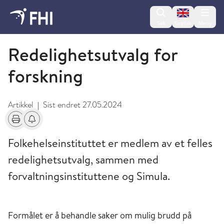
Change lan
Søk
English
Meny
Om Folkehelseinstituttet
Redelighetsutvalg for
forskning
Artikkel
Sist endret
27.05.2024
|
Skriv ut
Få varsel om endringer
Folkehelseinstituttet er medlem av et felles
redelighetsutvalg, sammen med
forvaltningsinstituttene og Simula.
Formålet er å behandle saker om mulig brudd på