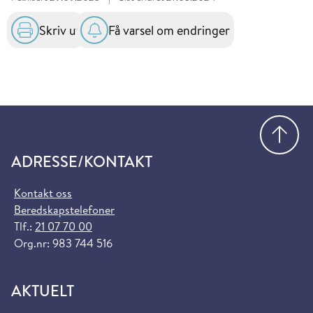
Skriv ut
Få varsel om endringer
Gå
ADRESSE/KONTAKT
Kontakt oss
Beredskapstelefoner
Tlf.:
21 07 70 00
Org.nr: 983 744 516
AKTUELT