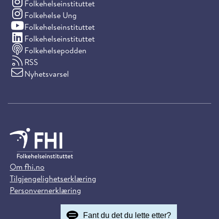
(Instagram)
Folkehelseinstituttet
(Instagram)
Folkehelse Ung
(YouTube)
Folkehelseinstituttet
(LinkedIn)
Folkehelseinstituttet
Folkehelsepodden
RSS
Nyhetsvarsel
Om fhi.no
Tilgjengelighetserklæring
Personvernerklæring
Fant du det du lette etter?