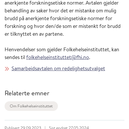
anerkjente forskningsetiske normer. Avtalen gjelder
behandling av saker hvor det er mistanke om mulig
brudd på anerkjente forskningsetiske normer for
forskning og hvor den/de som er mistenkt for brudd
er tilknyttet en av partene.
Henvendelser som gjelder Folkehelseinstituttet, kan
sendes til
folkehelseinstituttet@fhi.no
.
Samarbeidsavtalen om redelighetsutvalget
Relaterte emner
Om Folkehelseinstituttet
Publisert
29.09.2023
|
Sist endret
27.05.2024