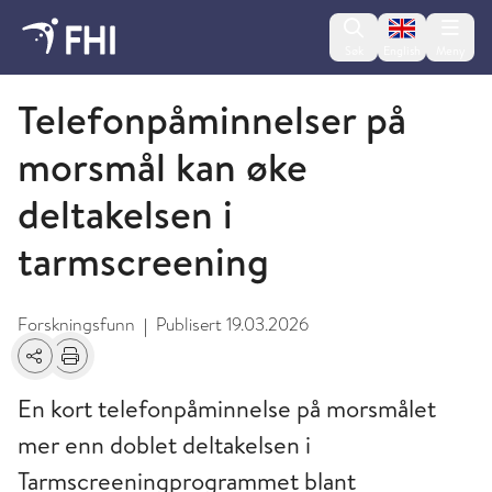
Change lan
Søk
English
Meny
2026 - nyheter fra FHI
Telefonpåminnelser på
morsmål kan øke
deltakelsen i
tarmscreening
Forskningsfunn
Publisert
19.03.2026
|
Del
Skriv ut
En kort telefonpåminnelse på morsmålet
mer enn doblet deltakelsen i
Tarmscreeningprogrammet blant