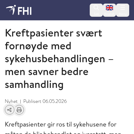
Change lan
Søk
English
Meny
2026 - nyheter fra FHI
Kreftpasienter svært
fornøyde med
sykehusbehandlingen –
men savner bedre
samhandling
Nyhet
Publisert
06.05.2026
|
Del
Skriv ut
Kreftpasienter gir ros til sykehusene for