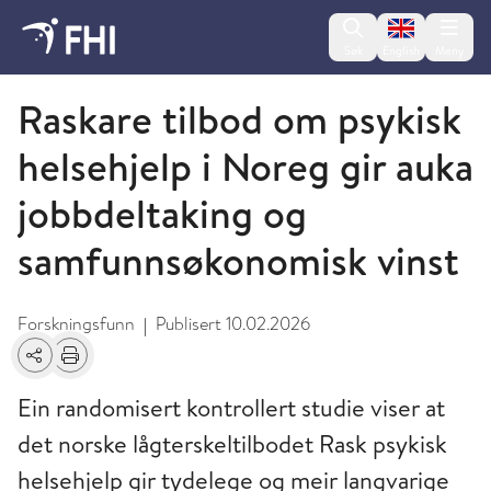
Change lan
Søk
English
Meny
2026 - nyheter fra FHI
Raskare tilbod om psykisk
helsehjelp i Noreg gir auka
jobbdelta­king og
samfunnsøkonomisk vinst
Forskningsfunn
Publisert
10.02.2026
|
Del
Skriv ut
Ein randomisert kontrollert studie viser at
det norske lågterskeltilbodet Rask psykisk
helsehjelp gir tydelege og meir langvarige