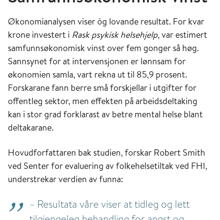
Økonomianalysen viser òg lovande resultat. For kvar
krone investert i
Rask psykisk helsehjelp
, var estimert
samfunnsøkonomisk vinst over fem gonger så høg.
Sannsynet for at intervensjonen er lønnsam for
økonomien samla, vart rekna ut til 85,9 prosent.
Forskarane fann berre små forskjellar i utgifter for
offentleg sektor, men effekten på arbeidsdeltaking
kan i stor grad forklarast av betre mental helse blant
deltakarane.
Hovudforfattaren bak studien, forskar Robert Smith
ved Senter for evaluering av folkehelsetiltak ved FHI,
understrekar verdien av funna:
– Resultata våre viser at tidleg og lett
tilgjengeleg behandling for angst og