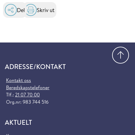
Del
Skriv ut
Gå
ADRESSE/KONTAKT
Kontakt oss
Beredskapstelefoner
Tlf.:
21 07 70 00
Org.nr: 983 744 516
AKTUELT