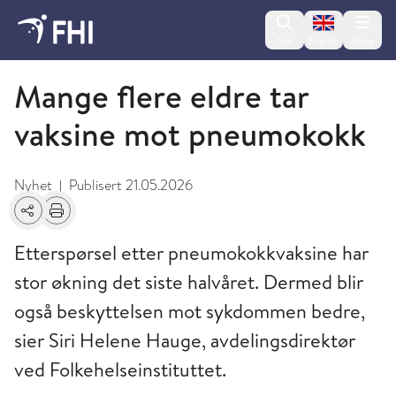
Change lan
Søk
English
Meny
2026 - nyheter fra FHI
Mange flere eldre tar
vaksine mot pneumokokk
Nyhet
Publisert
21.05.2026
|
Del
Skriv ut
Etterspørsel etter pneumokokkvaksine har
stor økning det siste halvåret. Dermed blir
også beskyttelsen mot sykdommen bedre,
sier Siri Helene Hauge, avdelingsdirektør
ved Folkehelseinstituttet.