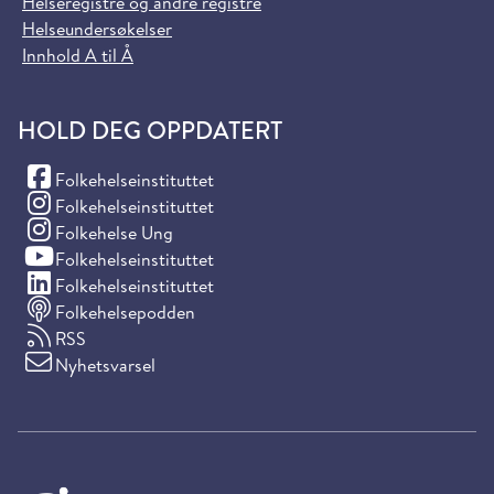
Helseregistre og andre registre
Helseundersøkelser
Innhold A til Å
HOLD DEG OPPDATERT
(Facebook)
Folkehelseinstituttet
(Instagram)
Folkehelseinstituttet
(Instagram)
Folkehelse Ung
(YouTube)
Folkehelseinstituttet
(LinkedIn)
Folkehelseinstituttet
Folkehelsepodden
RSS
Nyhetsvarsel