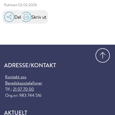
Publisert
02.02.2026
Del
Skriv ut
Gå
ADRESSE/KONTAKT
Kontakt oss
Beredskapstelefoner
Tlf.:
21 07 70 00
Org.nr: 983 744 516
AKTUELT