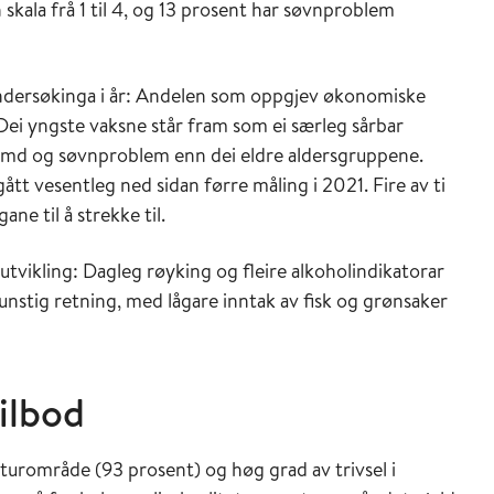
n skala frå 1 til 4, og 13 prosent har søvnproblem
undersøkinga i år: Andelen som oppgjev økonomiske
 Dei yngste vaksne står fram som ei særleg sårbar
semd og søvnproblem enn dei eldre aldersgruppene.
tt vesentleg ned sidan førre måling i 2021. Fire av ti
e til å strekke til.
 utvikling: Dagleg røyking og fleire alkoholindikatorar
unstig retning, med lågare inntak av fisk og grønsaker
tilbod
naturområde (93 prosent) og høg grad av trivsel i