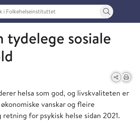
 Folkehelseinstituttet
Søkeknapp
 tydelege sosiale
old
Del
Skriv ut
derer helsa som god, og livskvaliteten er
økonomiske vanskar og fleire
g retning for psykisk helse sidan 2021.