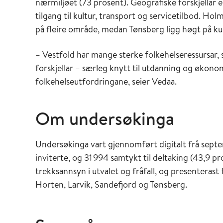
nærmiljøet (73 prosent). Geografiske forskjellar er
tilgang til kultur, transport og servicetilbod. Ho
på fleire område, medan Tønsberg ligg høgt på kul
– Vestfold har mange sterke folkehelseressursar, 
forskjellar – særleg knytt til utdanning og økono
folkehelseutfordringane, seier Vedaa.
Om undersøkinga
Undersøkinga vart gjennomført digitalt frå septem
inviterte, og 31 994 samtykt til deltaking (43,9 pr
trekksannsyn i utvalet og fråfall, og presenterast
Horten, Larvik, Sandefjord og Tønsberg.