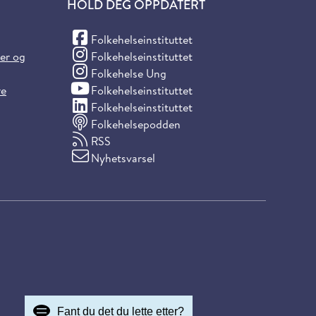
HOLD DEG OPPDATERT
(Facebook)
Folkehelseinstituttet
(Instagram)
ter og
Folkehelseinstituttet
(Instagram)
Folkehelse Ung
(YouTube)
re
Folkehelseinstituttet
(LinkedIn)
Folkehelseinstituttet
Folkehelsepodden
RSS
Nyhetsvarsel
Fant du det du lette etter?