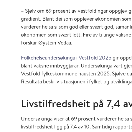
– Sjølv om 69 prosent av vestfoldingar oppgjev god
gradient. Blant dei som opplever økonomien som
vurderer helsa si som god eller svært god, saman
økonomien som svært lett. Fire av ti unge vaksne f
forskar Øystein Vedaa.
Folkehelseundersøkinga i Vestfold 2025
gir oppda
blant vaksne innbyggjarar. Undersøkinga vart gje
Vestfold fylkeskommune hausten 2025. Sjølve da
Resultata beskriv situasjonen i fylket og utvikling
Livstilfredsheit på 7,4 a
Undersøkinga viser at 69 prosent vurderer helsa 
livstilfredsheit ligg på 7,4 av 10. Samtidig rappo