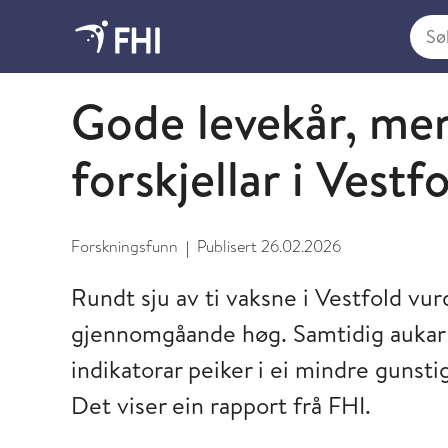
Søk i
2026 - nyheter fra FHI
Gode levekår, men
forskjellar i Vestf
Forskningsfunn
Publisert
26.02.2026
|
Rundt sju av ti vaksne i Vestfold vur
gjennomgåande høg. Samtidig aukar 
indikatorar peiker i ei mindre gunsti
Det viser ein rapport frå FHI.