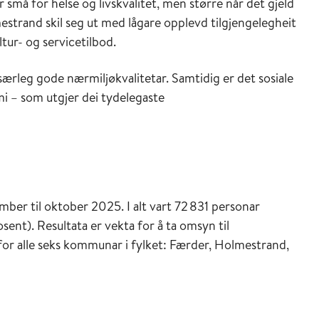
 små for helse og livskvalitet, men større når det gjeld
lmestrand skil seg ut med lågare opplevd tilgjengelegheit
tur- og servicetilbod.
særleg gode nærmiljøkvalitetar. Samtidig er det sosiale
mi – som utgjer dei tydelegaste
ber til oktober 2025. I alt vart 72 831 personar
osent). Resultata er vekta for å ta omsyn til
 for alle seks kommunar i fylket: Færder, Holmestrand,