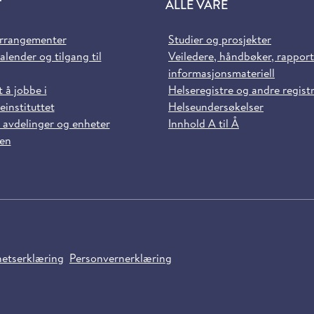
T
ALLE VÅRE
arrangementer
Studier og prosjekter
alender og tilgang til
Veiledere, håndbøker, rappor
informasjonsmateriell
t å jobbe i
Helseregistre og andre regist
einstituttet
Helseundersøkelser
 avdelinger og enheter
Innhold A til Å
sen
hetserklæring
Personvernerklæring