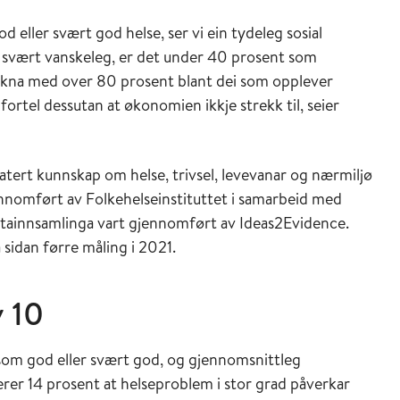
 eller svært god helse, ser vi ein tydeleg sosial
 svært vanskeleg, er det under 40 prosent som
likna med over 80 prosent blant dei som opplever
ortel dessutan at økonomien ikkje strekk til, seier
tert kunnskap om helse, trivsel, levevanar og nærmiljø
nnomført av Folkehelseinstituttet i samarbeid med
tainnsamlinga vart gjennomført av Ideas2Evidence.
a sidan førre måling i 2021.
v 10
som god eller svært god, og gjennomsnittleg
rterer 14 prosent at helseproblem i stor grad påverkar