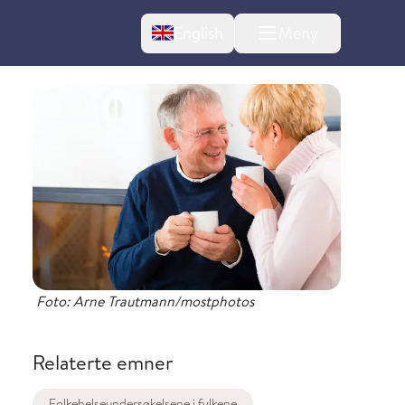
Change language
English
Meny
Foto: Arne Trautmann/mostphotos
Relaterte emner
Folkehelseundersøkelsene i fylkene