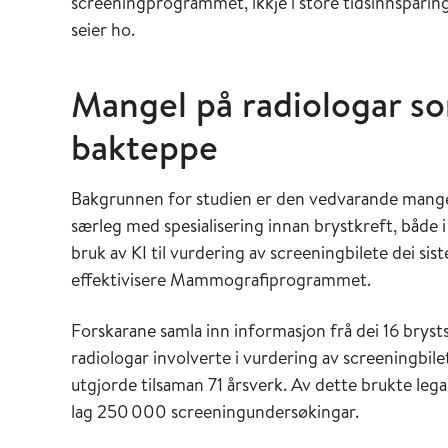
screeningprogrammet, ikkje i store tidsinnsparing
seier ho.
Mangel på radiologar s
bakteppe
Bakgrunnen for studien er den vedvarande mangel
særleg med spesialisering innan brystkreft, både i
bruk av KI til vurdering av screeningbilete dei siste
effektivisere Mammografiprogrammet.
Forskarane samla inn informasjon frå dei 16 brysts
radiologar involverte i vurdering av screeningbi
utgjorde tilsaman 71 årsverk. Av dette brukte lega
lag 250
000 screeningundersøkingar.