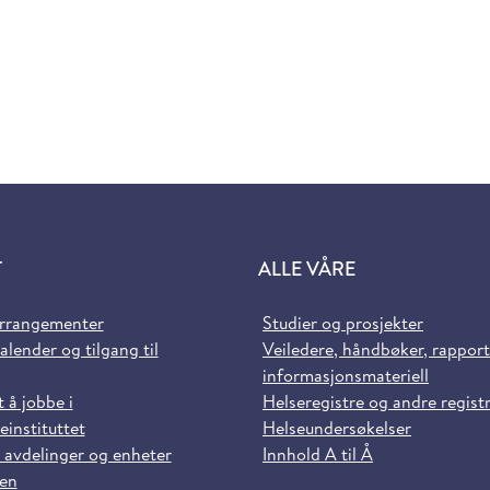
T
ALLE VÅRE
arrangementer
Studier og prosjekter
alender og tilgang til
Veiledere, håndbøker, rappor
informasjonsmateriell
t å jobbe i
Helseregistre og andre regist
einstituttet
Helseundersøkelser
 avdelinger og enheter
Innhold A til Å
sen