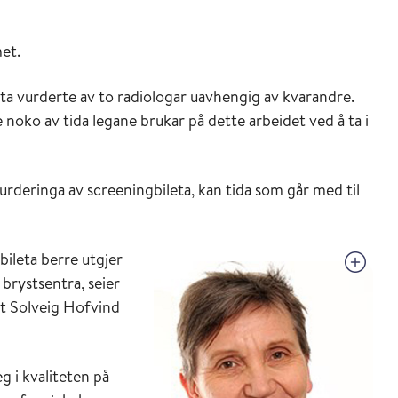
et.
a vurderte av to radiologar uavhengig av kvarandre.
 noko av tida legane brukar på dette arbeidet ved å ta i
vurderinga av screeningbileta, kan tida som går med til
bileta berre utgjer
 brystsentra, seier
t Solveig Hofvind
g i kvaliteten på