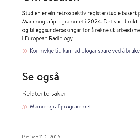
Studien er ein retrospektiv registerstudie basert p
Mammografiprogrammet i 2024. Det vart brukt fø
og tilleggsundersøkingar for å rekne ut arbeidsme
i
European
Radiology.
Kor mykje tid kan radiologar spare ved å bruk
Se også
Relaterte saker
Mammografiprogrammet
Publisert
11.02.2026