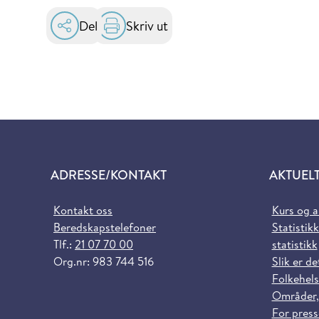
Del
Skriv ut
ADRESSE/KONTAKT
AKTUEL
Kontakt oss
Kurs og 
Beredskapstelefoner
Statistikk
Tlf.:
21 07 70 00
statistikk
Org.nr: 983 744 516
Slik er de
Folkehels
Områder,
For pres