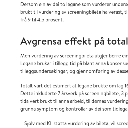
Dersom ein av dei to legane som vurderer undersøk
brukt til vurdering av screeningbilete halverast, ti
frå 9 til 4,5 prosent.
Avgrensa effekt på tot
Men vurdering av screeningbileta utgjer berre ein 
Legane brukar i tillegg tid på blant anna konsensu
tilleggsundersøkingar, og gjennomføring av desse
Totalt vart det estimert at legane brukte om lag 16
Dette inkluderte 7 årsverk på screeningbilete, 3 
tida vert brukt til anna arbeid, til dømes vurdering
grunna symptom og kontrollar av dei som tidlegar
– Sjølv med KI-støtta vurdering av bileta, vil sc