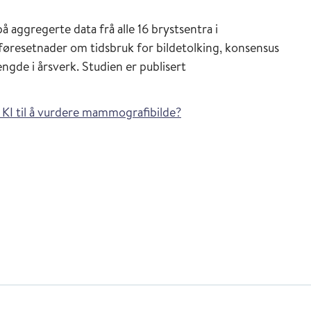
å aggregerte data frå alle 16 brystsentra i
resetnader om tidsbruk for bildetolking, konsensus
ngde i årsverk.
Studien er
publisert
e KI til å vurdere mammografibilde?