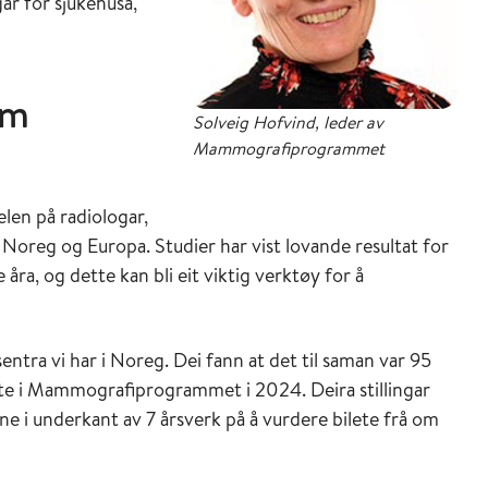
ar for sjukehusa,
om
Solveig Hofvind, leder av
Mammografiprogrammet
en på radiologar,
 Noreg og Europa. Studier har vist lovande resultat for
 åra, og dette kan bli eit viktig verktøy for å
entra vi har i Noreg. Dei fann at det til saman var 95
lete i Mammografiprogrammet i 2024. Deira stillingar
ne i underkant av 7 årsverk på å vurdere bilete frå om