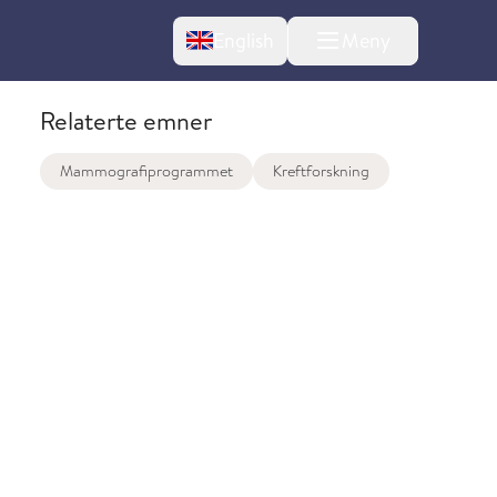
Change language
English
Meny
Relaterte emner
Mammografiprogrammet
Kreftforskning