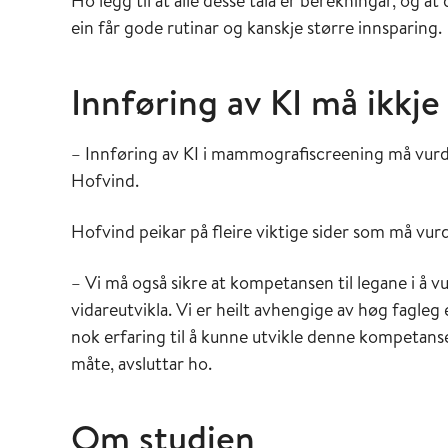
Ho legg til at alle desse tala er berekningar, og a
ein får gode rutinar og kanskje større innsparing.
Innføring av KI må ikkj
– Innføring av KI i mammografiscreening må vurde
Hofvind.
Hofvind peikar på fleire viktige sider som må vur
– Vi må også sikre at kompetansen til legane i å 
vidareutvikla. Vi er heilt avhengige av høg fagleg
nok erfaring til å kunne utvikle denne kompetanse
måte, avsluttar ho.
Om studien