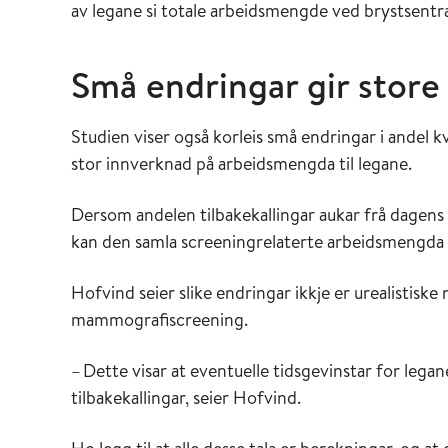
av legane si totale arbeidsmengde ved brystsentra
Små endringar gir store
Studien viser også korleis små endringar i andel kv
stor innverknad på arbeidsmengda til legane.
Dersom andelen tilbakekallingar aukar frå dagens 
kan den samla screeningrelaterte arbeidsmengda fo
Hofvind seier slike endringar ikkje er urealistiske
mammografiscreening.
–
Dette visar at eventuelle tidsgevinstar for legan
tilbakekallingar, seier Hofvind.