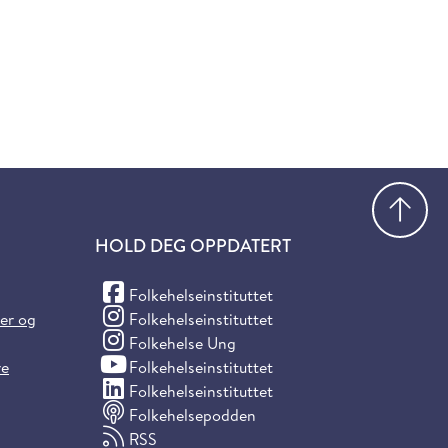
Gå
HOLD DEG OPPDATERT
(Facebook)
Folkehelseinstituttet
(Instagram)
ter og
Folkehelseinstituttet
(Instagram)
Folkehelse Ung
(YouTube)
re
Folkehelseinstituttet
(LinkedIn)
Folkehelseinstituttet
Folkehelsepodden
RSS