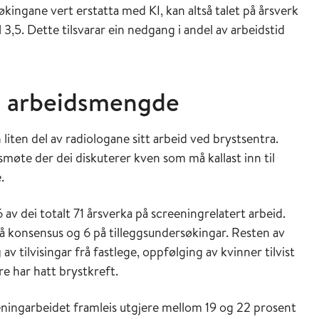
ingane vert erstatta med KI, kan altså talet på årsverk
l 3,5. Dette tilsvarar ein nedgang i andel av arbeidstid
al arbeidsmengde
liten del av radiologane sitt arbeid ved brystsentra.
smøte der dei diskuterer kven som må kallast inn til
.
 av dei totalt 71 årsverka på screeningrelatert arbeid.
på konsensus og 6 på tilleggsundersøkingar. Resten av
 av tilvisingar frå fastlege, oppfølging av kvinner tilvist
e har hatt brystkreft.
reeningarbeidet framleis utgjere mellom 19 og 22 prosent