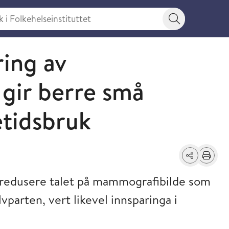
 Folkehelseinstituttet
Søkeknapp
ring av
gir berre små
etidsbruk
Del
Skriv ut
an redusere talet på mammografibilde som
parten, vert likevel innsparinga i