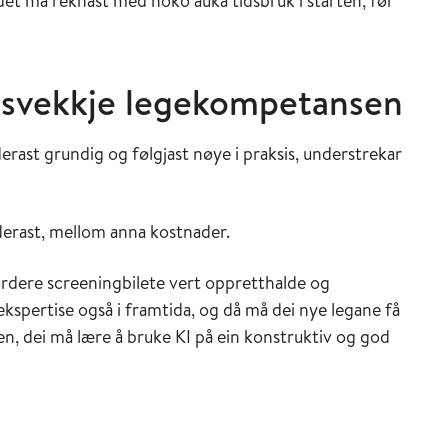
t det må reknast med noko auka tidsbruk i starten, før
e svekkje legekompetansen
rast grundig og følgjast nøye i praksis, understrekar
derast, mellom anna kostnader.
vurdere screeningbilete vert oppretthalde og
 ekspertise også i framtida, og då må dei nye legane få
n, dei må lære å bruke KI på ein konstruktiv og god