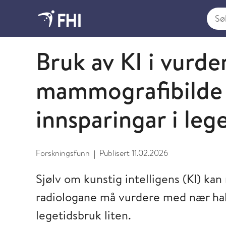
Søk i
2026 - nyheter fra FHI
Bruk av KI i vurde
mammografibilde 
innsparingar i leg
Forskningsfunn
Publisert
11.02.2026
|
Sjølv om kunstig intelligens (KI) k
radiologane må vurdere med nær halv
legetidsbruk liten.