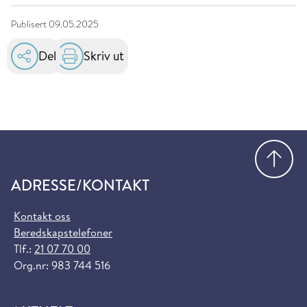
Publisert
09.05.2025
Del
Skriv ut
Gå
ADRESSE/KONTAKT
Kontakt oss
Beredskapstelefoner
Tlf.:
21 07 70 00
Org.nr: 983 744 516