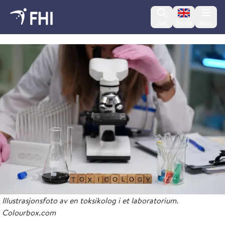
Change lan
Søk
English
Meny
2025 - nyheter fra FHI
Illustrasjonsfoto av en toksikolog i et laboratorium.
Colourbox.com