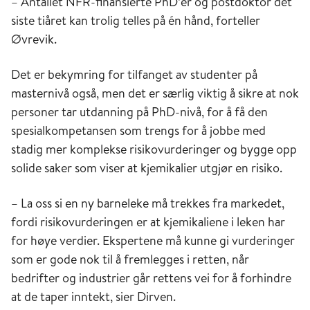
– Antallet NFR-finansierte PhD’er og postdoktor det
siste tiåret kan trolig telles på én hånd, forteller
Øvrevik.
Det er bekymring for tilfanget av studenter på
masternivå også, men det er særlig viktig å sikre at nok
personer tar utdanning på PhD-nivå, for å få den
spesialkompetansen som trengs for å jobbe med
stadig mer komplekse risikovurderinger og bygge opp
solide saker som viser at kjemikalier utgjør en risiko.
– La oss si en ny barneleke må trekkes fra markedet,
fordi risikovurderingen er at kjemikaliene i leken har
for høye verdier. Ekspertene må kunne gi vurderinger
som er gode nok til å fremlegges i retten, når
bedrifter og industrier går rettens vei for å forhindre
at de taper inntekt, sier Dirven.