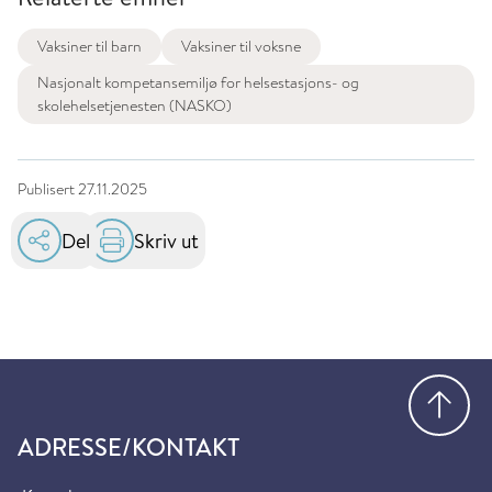
Vaksiner til barn
Vaksiner til voksne
Nasjonalt kompetansemiljø for helsestasjons- og
skolehelsetjenesten (NASKO)
Publisert
27.11.2025
Del
Skriv ut
Gå
ADRESSE/KONTAKT