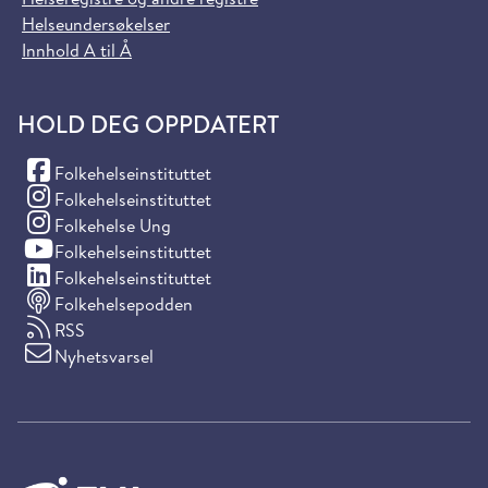
Helseundersøkelser
Innhold A til Å
HOLD DEG OPPDATERT
(Facebook)
Folkehelseinstituttet
(Instagram)
Folkehelseinstituttet
(Instagram)
Folkehelse Ung
(YouTube)
Folkehelseinstituttet
(LinkedIn)
Folkehelseinstituttet
Folkehelsepodden
RSS
Nyhetsvarsel