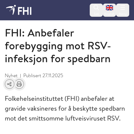
Change lan
Søk
English
Meny
2025 - nyheter fra FHI
FHI: Anbefaler
forebygging mot RSV-
infeksjon for spedbarn
Nyhet
Publisert
27.11.2025
|
Del
Skriv ut
Folkehelseinstituttet (FHI) anbefaler at
gravide vaksineres for å beskytte spedbarn
mot det smittsomme luftveisviruset RSV.