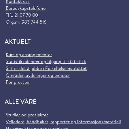
Kontakt oss
Beredskapstelefoner
Tlf.:
21 07 70 00
Org.nr: 983 744 516
AKTUELT
Kurs og arrangementer
Statistikkalender og tilgang til statistikk
Slik er det å jobbe i Folkehelseinstituttet
Områder, avdelinger og enheter
For pressen
ALLE VÅRE
Studier og prosjekter
Veiledere, håndbøker, rapporter og informasjonsmateriell
Helseregistre og andre registre