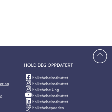
Gå
HOLD DEG OPPDATERT
(Facebook)
Folkehelseinstituttet
(Instagram)
ter og
Folkehelseinstituttet
(Instagram)
Folkehelse Ung
(YouTube)
re
Folkehelseinstituttet
(LinkedIn)
Folkehelseinstituttet
Folkehelsepodden