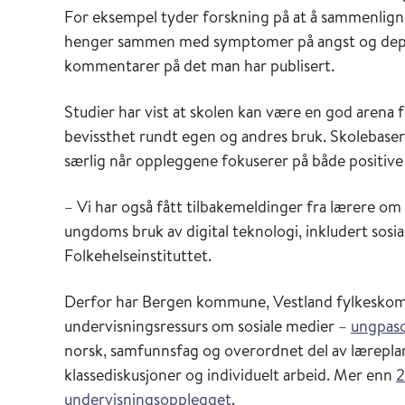
For eksempel tyder forskning på at å sammenligne 
henger sammen med symptomer på angst og depr
kommentarer på det man har publisert.
Studier har vist at skolen kan være en god arena fo
bevissthet rundt egen og andres bruk. Skolebaser
særlig når oppleggene fokuserer på både positive
– Vi har også fått tilbakemeldinger fra lærere om 
ungdoms bruk av digital teknologi, inkludert sosi
Folkehelseinstituttet.
Derfor har Bergen kommune, Vestland fylkeskomm
undervisningsressurs om sosiale medier –
ungpas
norsk, samfunnsfag og overordnet del av lærepla
klassediskusjoner og individuelt arbeid. Mer enn
2
undervisningsopplegget
.