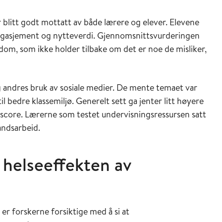
ar blitt godt mottatt av både lærere og elever. Elevene
r engasjement og nytteverdi. Gjennomsnittsvurderingen
gdom, som ikke holder tilbake om det er noe de misliker,
 andres bruk av sosiale medier. De mente temaet var
il bedre klassemiljø. Generelt sett ga jenter litt høyere
core. Lærerne som testet undervisningsressursen satt
åndsarbeid.
 helseeffekten av
r forskerne forsiktige med å si at