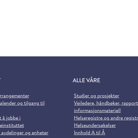
T
ALLE VÅRE
arrangementer
Studier og prosjekter
alender og tilgang til
Veiledere, håndbøker, rappor
informasjonsmateriell
t å jobbe i
Helseregistre og andre regist
einstituttet
Helseundersøkelser
 avdelinger og enheter
Innhold A til Å