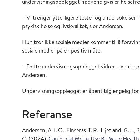
undervisningsopplegget nødvendigvis er helsef
– Vi trenger ytterligere tester og undersøkelser 
psykisk helse og livskvalitet, sier Andersen.
Hun tror ikke sosiale medier kommer til å forsvi
sosiale medier på en positiv måte.
– Dette undervisningsopplegget virker lovende, og 
Andersen.
Undervisningsopplegget er åpent tilgjengelig for 
Referanse
Andersen, A. I. O., Finserås, T. R., Hjetland, G. J., B
C. (2024).
Can Social Media Use Be More Health-