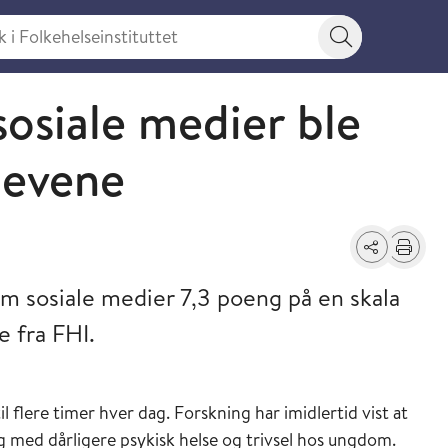
 Folkehelseinstituttet
Søkeknapp
osiale medier ble
levene
Del
Skriv ut
m sosiale medier 7,3 poeng på en skala
e fra FHI.
 flere timer hver dag. Forskning har imidlertid vist at
 med dårligere psykisk helse og trivsel hos ungdom.