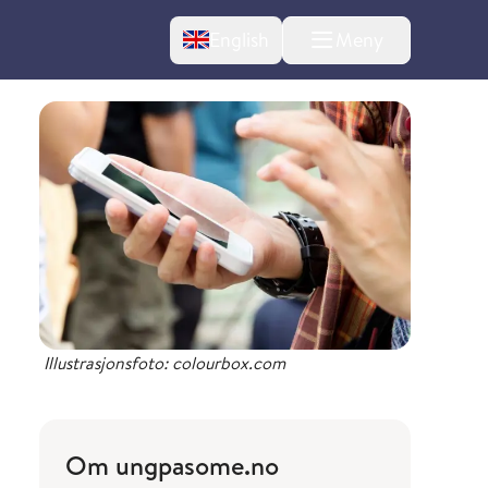
Change language
English
Meny
Illustrasjonsfoto: colourbox.com
Om ungpasome.no