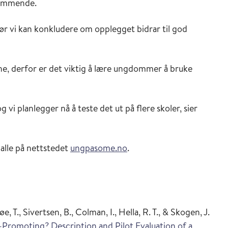
remmende.
før vi kan konkludere om opplegget bidrar til god
nne, derfor er det viktig å lære ungdommer å bruke
vi planlegger nå å teste det ut på flere skoler, sier
alle på nettstedet
ungpasome.no
.
øe, T., Sivertsen, B., Colman, I., Hella, R. T., & Skogen, J.
Promoting? Description and Pilot Evaluation of a