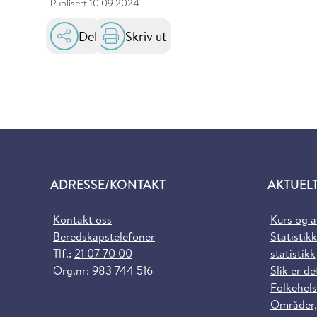
Publisert
10.09.2024
Del
Skriv ut
ADRESSE/KONTAKT
AKTUEL
Kontakt oss
Kurs og 
Beredskapstelefoner
Statistikk
Tlf.:
21 07 70 00
statistikk
Org.nr: 983 744 516
Slik er de
Folkehels
Områder,