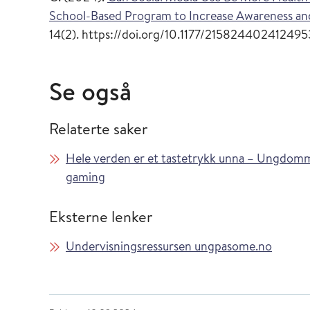
School-Based Program to Increase Awareness and
14(2). https://doi.org/10.1177/21582440241249
Se også
Relaterte saker
Hele verden er et tastetrykk unna – Ungdomme
gaming
Eksterne lenker
Undervisningsressursen ungpasome.no