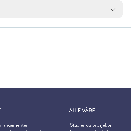
T
ALLE VÅRE
arrangementer
Studier og prosjekter