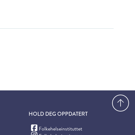
Gå
HOLD DEG OPPDATERT
(Facebook)
Folkehelseinstituttet