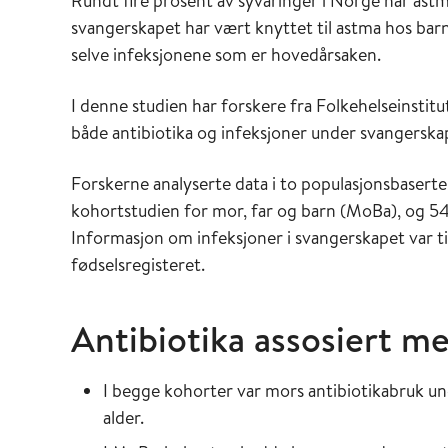
Rundt fire prosent av syvåringer i Norge har astm
svangerskapet har vært knyttet til astma hos barn
selve infeksjonene som er hovedårsaken.
I denne studien har forskere fra Folkehelseinstitu
både antibiotika og infeksjoner under svangerskap
Forskerne analyserte data i to populasjonsbaserte
kohortstudien for mor, far og barn (MoBa), og 54
Informasjon om infeksjoner i svangerskapet var t
fødselsregisteret.
Antibiotika assosiert m
I begge kohorter var mors antibiotikabruk un
alder.