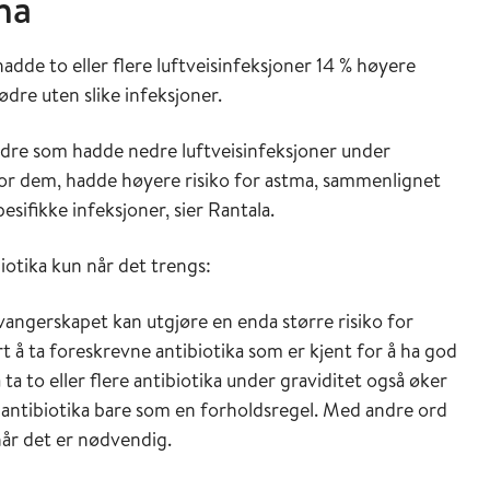
ma
de to eller flere luftveisinfeksjoner 14 % høyere
ødre uten slike infeksjoner.
mødre som hadde nedre luftveisinfeksjoner under
for dem, hadde høyere risiko for astma, sammenlignet
ifikke infeksjoner, sier Rantala.
iotika kun når det trengs:
vangerskapet kan utgjøre en enda større risiko for
rt å ta foreskrevne antibiotika som er kjent for å ha god
ta to eller flere antibiotika under graviditet også øker
ta antibiotika bare som en forholdsregel. Med andre ord
når det er nødvendig.