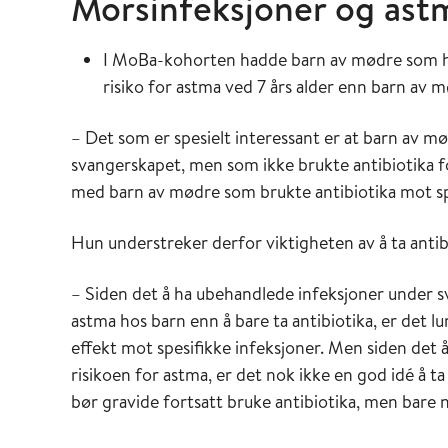
Morsinfeksjoner og ast
I MoBa-kohorten hadde barn av mødre som had
risiko for astma ved 7 års alder enn barn av m
– Det som er spesielt interessant er at barn av 
svangerskapet, men som ikke brukte antibiotika 
med barn av mødre som brukte antibiotika mot spes
Hun understreker derfor viktigheten av å ta antib
– Siden det å ha ubehandlede infeksjoner under s
astma hos barn enn å bare ta antibiotika, er det lu
effekt mot spesifikke infeksjoner. Men siden det å 
risikoen for astma, er det nok ikke en god idé å 
bør gravide fortsatt bruke antibiotika, men bare 