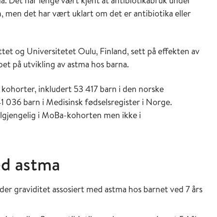
a. Det har lenge vært kjent at antibiotikabruk under
, men det har vært uklart om det er antibiotika eller
ttet og Universitetet Oulu, Finland, sett på effekten av
et på utvikling av astma hos barna.
 kohorter, inkludert 53 417 barn i den norske
1 036 barn i Medisinsk fødselsregister i Norge.
ilgjengelig i MoBa-kohorten men ikke i
ed astma
der graviditet assosiert med astma hos barnet ved 7 års