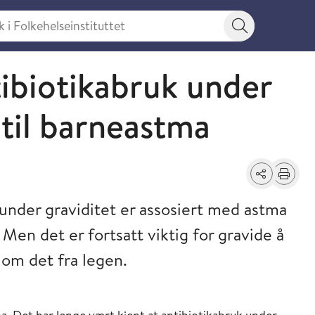
 Folkehelseinstituttet
Søkeknapp
tibiotikabruk under
 til barneastma
Del
Skriv ut
under graviditet er assosiert med astma
Men det er fortsatt viktig for gravide å
d om det fra legen.