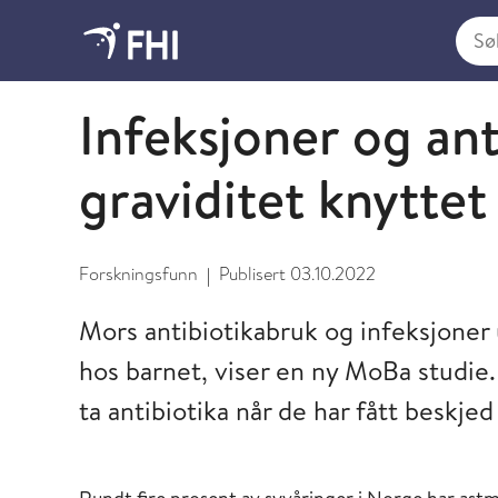
Søk i
2022 - nyheter fra FHI
Infeksjoner og an
graviditet knyttet
Forskningsfunn
Publisert
03.10.2022
|
Mors antibiotikabruk og infeksjoner 
hos barnet, viser en ny MoBa studie. 
ta antibiotika når de har fått beskje