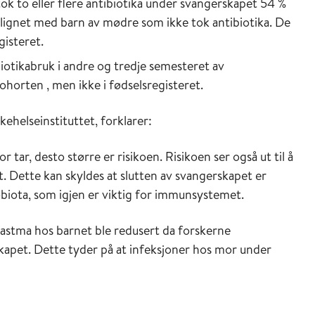
 to eller flere antibiotika under svangerskapet 54 %
nlignet med barn av mødre som ikke tok antibiotika. De
gisteret.
iotikabruk i andre og tredje semesteret av
ohorten , men ikke i fødselsregisteret.
ehelseinstituttet, forklarer:
 tar, desto større er risikoen. Risikoen ser også ut til å
t. Dette kan skyldes at slutten av svangerskapet er
obiota, som igjen er viktig for immunsystemet.
stma hos barnet ble redusert da forskerne
kapet. Dette tyder på at infeksjoner hos mor under