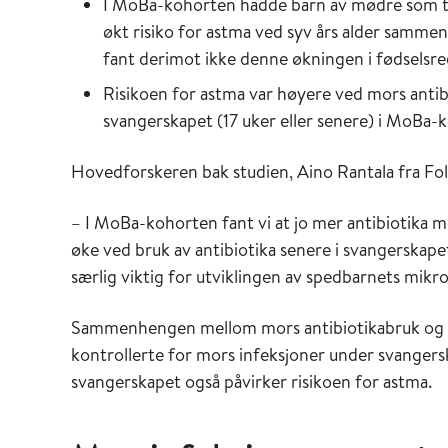
I MoBa-kohorten hadde barn av mødre som tok
økt risiko for astma ved syv års alder samme
fant derimot ikke denne økningen i fødselsre
Risikoen for astma var høyere ved mors antib
svangerskapet (17 uker eller senere) i MoBa-k
Hovedforskeren bak studien, Aino Rantala fra Folk
– I MoBa-kohorten fant vi at jo mer antibiotika mor
øke ved bruk av antibiotika senere i svangerskape
særlig viktig for utviklingen av spedbarnets mikr
Sammenhengen mellom mors antibiotikabruk og a
kontrollerte for mors infeksjoner under svangers
svangerskapet også påvirker risikoen for astma.