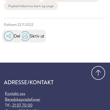
Psykisk helse hos barn og unge
Publisert
22.11.2022
Del
Skriv ut
Gå
ADRESSE/KONTAKT
Kontakt oss
Beredskapstelefoner
Tlf.:
21 07 70 00