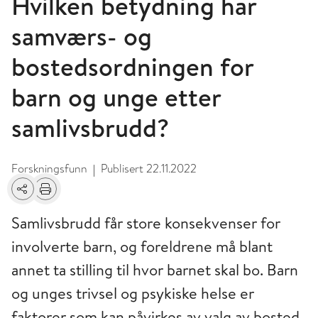
Hvilken betydning har
samværs- og
bostedsordningen for
barn og unge etter
samlivsbrudd?
Forskningsfunn
Publisert
22.11.2022
|
Del
Skriv ut
Samlivsbrudd får store konsekvenser for
involverte barn, og foreldrene må blant
annet ta stilling til hvor barnet skal bo. Barn
og unges trivsel og psykiske helse er
faktorer som kan påvirkes av valg av bosted.