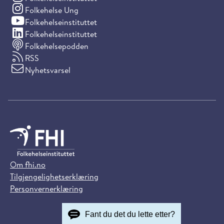
(Instagram)
Folkehelse Ung
(YouTube)
Folkehelseinstituttet
(LinkedIn)
Folkehelseinstituttet
Folkehelsepodden
RSS
Nyhetsvarsel
Om fhi.no
Tilgjengelighetserklæring
Personvernerklæring
Fant du det du lette etter?