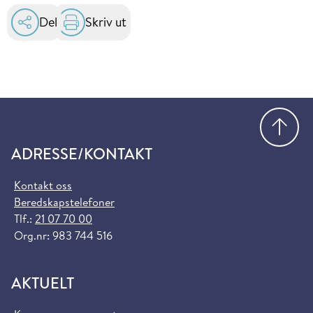
Del
Skriv ut
Gå
ADRESSE/KONTAKT
Kontakt oss
Beredskapstelefoner
Tlf.:
21 07 70 00
Org.nr: 983 744 516
AKTUELT