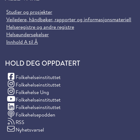
Studier og prosjekter
Veiledere, håndbøker, rapporter og informasjonsmateriell
Helseregistre og andre registre
Helseundersøkelser
Innhold A til Å
HOLD DEG OPPDATERT
(Facebook)
Folkehelseinstituttet
(Instagram)
Folkehelseinstituttet
(Instagram)
Folkehelse Ung
(YouTube)
Folkehelseinstituttet
(LinkedIn)
Folkehelseinstituttet
Folkehelsepodden
RSS
Nyhetsvarsel