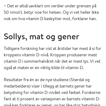
‒ Det er altså uavklart om verdier under grensen på
50 nmol/L betyr noe for helsen. Og vi vet heller ikke
nok om hva vitamin D beskytter mot, forklarer han.
Sollys, mat og gener
Tidligere forskning har vist at årstider har mest å si for
kroppens vitamin D-nivå. Kroppen produserer mest
vitamin D i sommerhalvåret når det er mest lys. Vi vet
også at maten er en viktig kilde til vitamin D.
Resultater fra én av de nye studiene (Størdal og
medarbeidere) viser i tillegg at barnets gener har
betydning for vitamin D-nivået ved fødsel. Forskerne
fant at ti prosent av variasjonen av barnets vitamin D-
nivå kan forklares av gener, og har like stor betydning