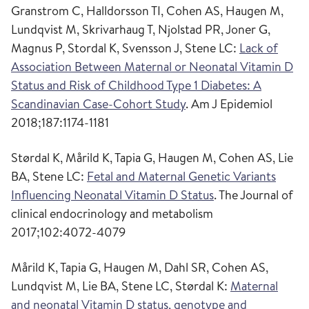
Granstrom C, Halldorsson TI, Cohen AS, Haugen M,
Lundqvist M, Skrivarhaug T, Njolstad PR, Joner G,
Magnus P, Stordal K, Svensson J, Stene LC:
Lack of
Association Between Maternal or Neonatal Vitamin D
Status and Risk of Childhood Type 1 Diabetes: A
Scandinavian Case-Cohort Study
. Am J Epidemiol
2018;187:1174-1181
Størdal K, Mårild K, Tapia G, Haugen M, Cohen AS, Lie
BA, Stene LC:
Fetal and Maternal Genetic Variants
Influencing Neonatal Vitamin D Status
. The Journal of
clinical endocrinology and metabolism
2017;102:4072-4079
Mårild K, Tapia G, Haugen M, Dahl SR, Cohen AS,
Lundqvist M, Lie BA, Stene LC, Størdal K:
Maternal
and neonatal Vitamin D status, genotype and