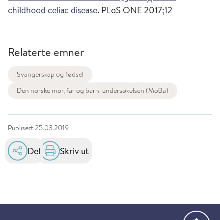
childhood celiac disease
. PLoS ONE 2017;12
Relaterte emner
Svangerskap og fødsel
Den norske mor, far og barn-undersøkelsen (MoBa)
Publisert
25.03.2019
Del
Skriv ut
Gå