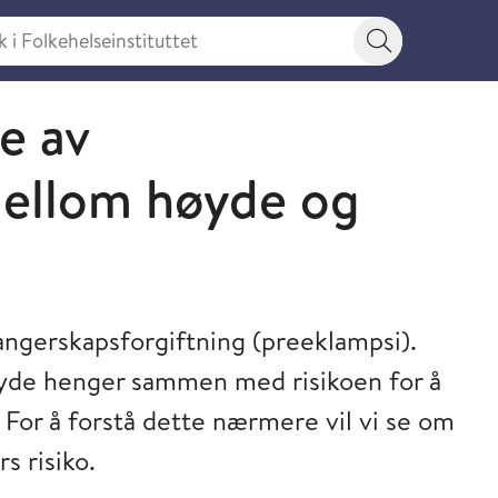
 Folkehelseinstituttet
Søkeknapp
e av
llom høyde og
vangerskapsforgiftning (preeklampsi).
øyde henger sammen med risikoen for å
 For å forstå dette nærmere vil vi se om
s risiko.