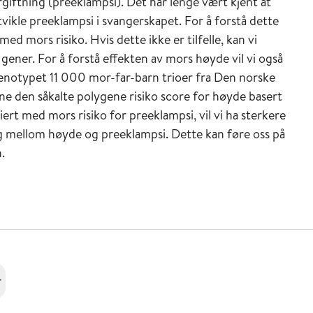
rgiftning (preeklampsi). Det har lenge vært kjent at
kle preeklampsi i svangerskapet. For å forstå dette
ed mors risiko. Hvis dette ikke er tilfelle, kan vi
gener. For å forstå effekten av mors høyde vil vi også
 genotypet 11 000 mor-far-barn trioer fra Den norske
e den såkalte polygene risiko score for høyde basert
ert med mors risiko for preeklampsi, vil vi ha sterkere
g mellom høyde og preeklampsi. Dette kan føre oss på
.
r