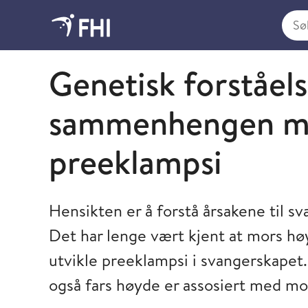
Søk i
Folkehelseinstituttet
Genetisk forståels
sammenhengen me
preeklampsi
Hensikten er å forstå årsakene til s
Det har lenge vært kjent at mors h
utvikle preeklampsi i svangerskapet.
også fars høyde er assosiert med mor