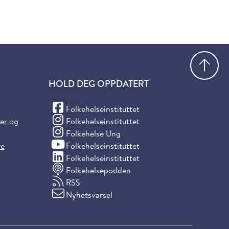
Gå
HOLD DEG OPPDATERT
(Facebook)
Folkehelseinstituttet
(Instagram)
ter og
Folkehelseinstituttet
(Instagram)
Folkehelse Ung
(YouTube)
re
Folkehelseinstituttet
(LinkedIn)
Folkehelseinstituttet
Folkehelsepodden
RSS
Nyhetsvarsel