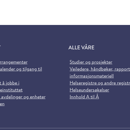
T
ALLE VÅRE
arrangementer
Studier og prosjekter
alender og tilgang til
Veiledere, håndbøker, rappor
informasjonsmateriell
t å jobbe i
Helseregistre og andre regist
einstituttet
Helseundersøkelser
 avdelinger og enheter
Innhold A til Å
sen