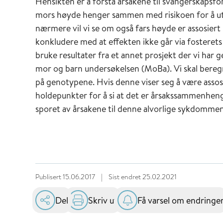
Hensikten er å forstå årsakene til svangerskapsfo
mors høyde henger sammen med risikoen for å utvi
nærmere vil vi se om også fars høyde er assosiert m
konkludere med at effekten ikke går via fosterets 
bruke resultater fra et annet prosjekt der vi har
mor og barn undersøkelsen (MoBa). Vi skal beregn
på genotypene. Hvis denne viser seg å være assosi
holdepunkter for å si at det er årsakssammenhen
sporet av årsakene til denne alvorlige sykdommen
Publisert
15.06.2017
|
Sist endret
25.02.2021
Del
Skriv ut
Få varsel om endringe