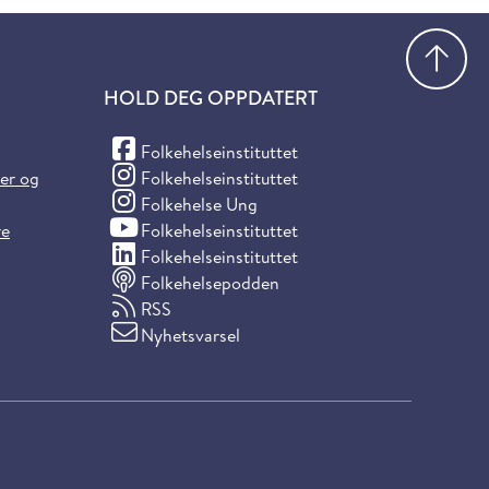
Gå
HOLD DEG OPPDATERT
(Facebook)
Folkehelseinstituttet
(Instagram)
ter og
Folkehelseinstituttet
(Instagram)
Folkehelse Ung
(YouTube)
re
Folkehelseinstituttet
(LinkedIn)
Folkehelseinstituttet
Folkehelsepodden
RSS
Nyhetsvarsel