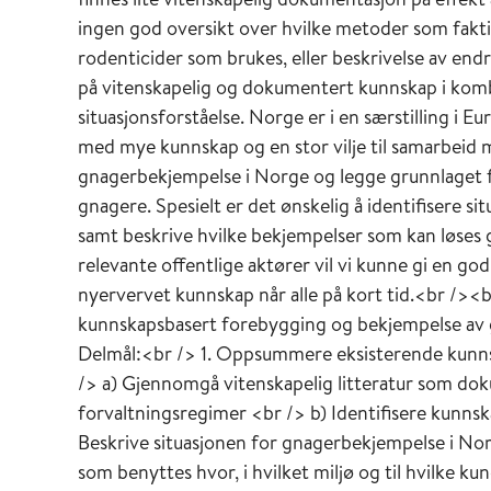
ingen god oversikt over hvilke metoder som fakti
rodenticider som brukes, eller beskrivelse av end
på vitenskapelig og dokumentert kunnskap i komb
situasjonsforståelse. Norge er i en særstilling i E
med mye kunnskap og en stor vilje til samarbeid m
gnagerbekjempelse i Norge og legge grunnlaget f
gnagere. Spesielt er det ønskelig å identifisere s
samt beskrive hvilke bekjempelser som kan løses 
relevante offentlige aktører vil vi kunne gi en god
nyervervet kunnskap når alle på kort tid.<br /><
kunnskapsbasert forebygging og bekjempelse av g
Delmål:<br /> 1. Oppsummere eksisterende kunn
/> a) Gjennomgå vitenskapelig litteratur som d
forvaltningsregimer <br /> b) Identifisere kunnsk
Beskrive situasjonen for gnagerbekjempelse i Nor
som benyttes hvor, i hvilket miljø og til hvilke k