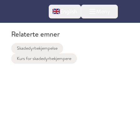
Change language
English
Meny
Relaterte emner
Skadedyrbekjempelse
Kurs for skadedyrbekjempere