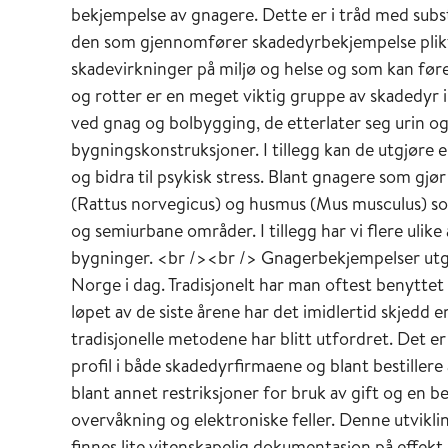
bekjempelse av gnagere. Dette er i tråd med subst
den som gjennomfører skadedyrbekjempelse plikt
skadevirkninger på miljø og helse og som kan før
og rotter er en meget viktig gruppe av skadedyr i
ved gnag og bolbygging, de etterlater seg urin og
bygningskonstruksjoner. I tillegg kan de utgjøre e
og bidra til psykisk stress. Blant gnagere som gjør
(Rattus norvegicus) og husmus (Mus musculus) som 
og semiurbane områder. I tillegg har vi flere ulike
bygninger. <br /><br /> Gnagerbekjempelser utgjø
Norge i dag. Tradisjonelt har man oftest benyttet g
løpet av de siste årene har det imidlertid skjedd 
tradisjonelle metodene har blitt utfordret. Det e
profil i både skadedyrfirmaene og blant bestiller
blant annet restriksjoner for bruk av gift og en be
overvåkning og elektroniske feller. Denne utvikl
finnes lite vitenskapelig dokumentasjon på effekt