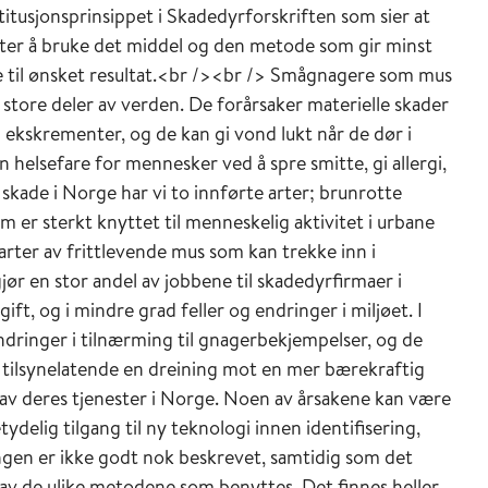
itusjonsprinsippet i Skadedyrforskriften som sier at
er å bruke det middel og den metode som gir minst
e til ønsket resultat.<br /><br /> Smågnagere som mus
 store deler av verden. De forårsaker materielle skader
 ekskrementer, og de kan gi vond lukt når de dør i
n helsefare for mennesker ved å spre smitte, gi allergi,
 skade i Norge har vi to innførte arter; brunrotte
er sterkt knyttet til menneskelig aktivitet i urbane
 arter av frittlevende mus som kan trekke inn i
r en stor andel av jobbene til skadedyrfirmaer i
ift, og i mindre grad feller og endringer i miljøet. I
endringer i tilnærming til gnagerbekjempelser, og de
r tilsynelatende en dreining mot en mer bærekraftig
e av deres tjenester i Norge. Noen av årsakene kan være
tydelig tilgang til ny teknologi innen identifisering,
ingen er ikke godt nok beskrevet, samtidig som det
 av de ulike metodene som benyttes. Det finnes heller