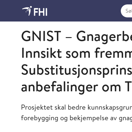
Søk i
Folkehelseinstituttet
GNIST – Gnagerbe
Innsikt som frem
Substitusjonsprin
anbefalinger om T
Prosjektet skal bedre kunnskapsgru
forebygging og bekjempelse av gna