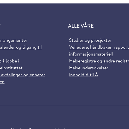
T
ALLE VÅRE
arrangementer
Studier og prosjekter
alender og tilgang til
Veiledere, håndbøker, rappor
informasjonsmateriell
t å jobbe i
Helseregistre og andre regist
einstituttet
Helseundersøkelser
 avdelinger og enheter
Innhold A til Å
sen