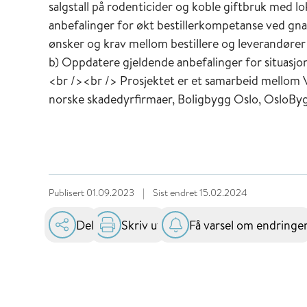
salgstall på rodenticider og koble giftbruk med l
anbefalinger for økt bestillerkompetanse ved gn
ønsker og krav mellom bestillere og leverandører
b) Oppdatere gjeldende anbefalinger for situasj
<br /><br /> Prosjektet er et samarbeid mellom V
norske skadedyrfirmaer, Boligbygg Oslo, OsloBygg
Publisert
01.09.2023
|
Sist endret
15.02.2024
Del
Skriv ut
Få varsel om endringe