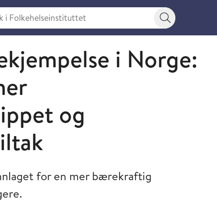
 Folkehelseinstituttet
Søkeknapp
kjempelse i Norge:
mer
sippet og
iltak
nnlaget for en mer bærekraftig
gere.