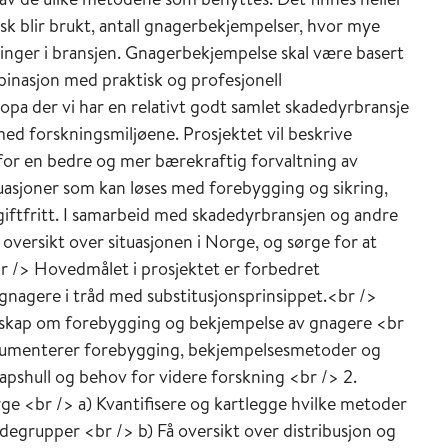
sk blir brukt, antall gnagerbekjempelser, hvor mye
ringer i bransjen. Gnagerbekjempelse skal være basert
inasjon med praktisk og profesjonell
uropa der vi har en relativt godt samlet skadedyrbransje
ed forskningsmiljøene. Prosjektet vil beskrive
or en bedre og mer bærekraftig forvaltning av
ituasjoner som kan løses med forebygging og sikring,
giftfritt. I samarbeid med skadedyrbransjen og andre
 oversikt over situasjonen i Norge, og sørge for at
br /> Hovedmålet i prosjektet er forbedret
nagere i tråd med substitusjonsprinsippet.<br />
skap om forebygging og bekjempelse av gnagere <br
okumenterer forebygging, bekjempelsesmetoder og
apshull og behov for videre forskning <br /> 2.
ge <br /> a) Kvantifisere og kartlegge hvilke metoder
undegrupper <br /> b) Få oversikt over distribusjon og