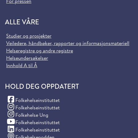
For pressen
ALLE VÅRE
Studier og prosjekter
Veiledere, håndbøker, rapporter og informasjonsmateriell
Helseregistre og andre registre
Helseundersøkelser
Innhold A til Å
HOLD DEG OPPDATERT
(Facebook)
Folkehelseinstituttet
(Instagram)
Folkehelseinstituttet
(Instagram)
Folkehelse Ung
(YouTube)
Folkehelseinstituttet
(LinkedIn)
Folkehelseinstituttet
Folkehelsepodden