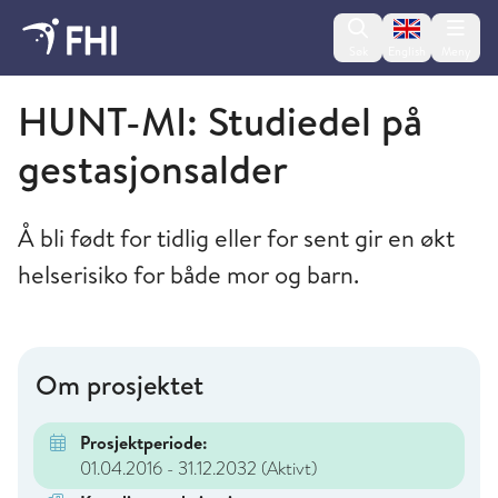
Change lan
Søk
English
Meny
Folkehelseinstituttet
HUNT-MI: Studiedel på
gestasjonsalder
Å bli født for tidlig eller for sent gir en økt
helserisiko for både mor og barn.
Om prosjektet
Prosjektperiode:
01.04.2016 - 31.12.2032
(Aktivt)