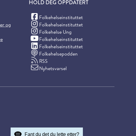
HOLD DEG OPPDATERT
(Facebook)
Folkehelseinstituttet
(Instagram)
ter og
Folkehelseinstituttet
(Instagram)
Folkehelse Ung
(YouTube)
re
Folkehelseinstituttet
(LinkedIn)
Folkehelseinstituttet
Folkehelsepodden
RSS
Nyhetsvarsel
Fant du det du lette etter?