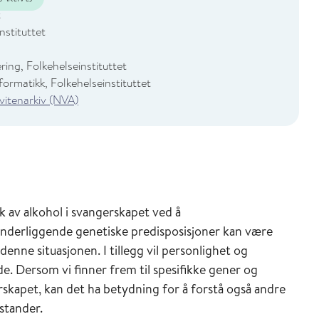
t
nstituttet
ing, Folkehelseinstituttet
ormatikk, Folkehelseinstituttet
 vitenarkiv (NVA)
ak av alkohol i svangerskapet ved å
nderliggende genetiske predisposisjoner kan være
enne situasjonen. I tillegg vil personlighet og
. Dersom vi finner frem til spesifikke gener og
rskapet, kan det ha betydning for å forstå også andre
lstander.