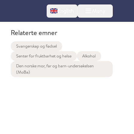
Change language
English
Meny
Relaterte emner
Svangerskap og fødsel
Senter for fruktbarhet og helse
Alkohol
Den norske mor, far og barn-undersøkelsen
(MoBa)