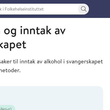
 Folkehelseinstituttet
Søkeknapp
 og inntak av
skapet
aker til inntak av alkohol i svangerskapet
metoder.
Aktivt)