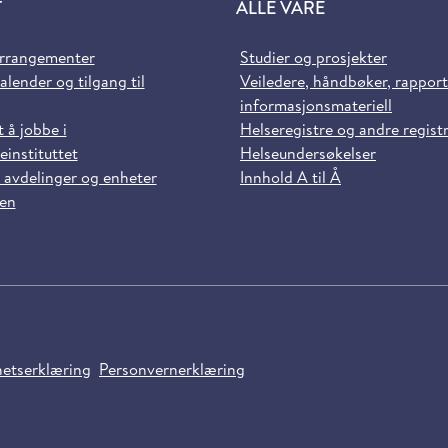
T
ALLE VÅRE
arrangementer
Studier og prosjekter
alender og tilgang til
Veiledere, håndbøker, rappor
informasjonsmateriell
t å jobbe i
Helseregistre og andre regist
einstituttet
Helseundersøkelser
 avdelinger og enheter
Innhold A til Å
sen
hetserklæring
Personvernerklæring