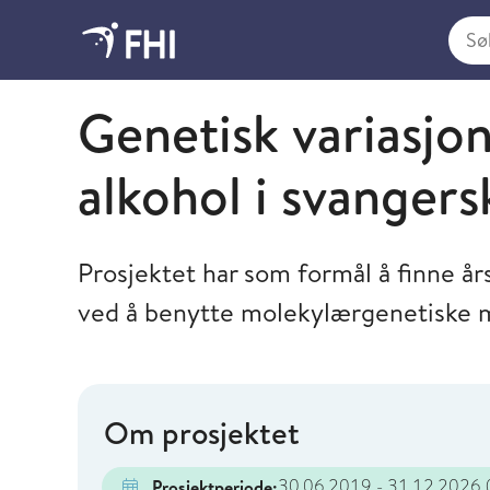
Søk i
Folkehelseinstituttet
Genetisk variasjon
alkohol i svanger
Prosjektet har som formål å finne års
ved å benytte molekylærgenetiske 
Om prosjektet
30.06.2019 - 31.12.2026
(
Prosjektperiode: