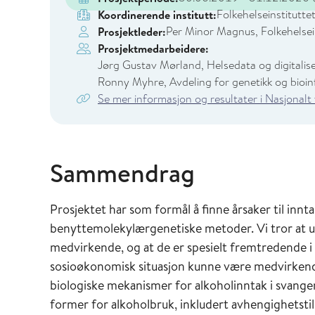
Folkehelseinstitutte
Koordinerende institutt:
Per Minor Magnus, Folkehelsei
Prosjektleder:
Prosjektmedarbeidere:
Jørg Gustav Mørland, Helsedata og digitaliser
Ronny Myhre, Avdeling for genetikk og bioinf
Se mer informasjon og resultater i Nasjonalt
Sammendrag
Prosjektet har som formål å finne årsaker til innt
benyttemolekylærgenetiske metoder. Vi tror at u
medvirkende, og at de er spesielt fremtredende i d
sosioøkonomisk situasjon kunne være medvirkende
biologiske mekanismer for alkoholinntak i svange
former for alkoholbruk, inkludert avhengighetsti