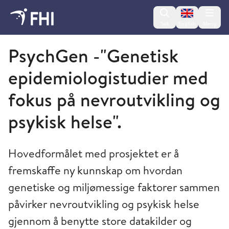
Change lan
Søk
English
Meny
Folkehelseinstituttet
PsychGen -"Genetisk
epidemiologistudier med
fokus på nevroutvikling og
psykisk helse".
Hovedformålet med prosjektet er å
fremskaffe ny kunnskap om hvordan
genetiske og miljømessige faktorer sammen
påvirker nevroutvikling og psykisk helse
gjennom å benytte store datakilder og