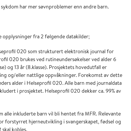
e sykdom har mer søvnproblemer enn andre barn.
e opplysninger fra 2 følgende datakilder;
profil 020 som strukturert elektronisk journal for
rofil 020 brukes ved rutineundersøkelser ved alder 6
sse) og 13 år (8.klasse). Prosjektets hovedutfall er
ng og/eller nattlige oppvåkninger. Forekomst av dette
eders alder i Helseprofil 020. Alle barn med journaldata
inkludert i prosjektet. Helseprofil 020 dekker ca. 99% av
alle inkluderte barn vil bli hentet fra MFR. Relevante
r forstyrret hjerneutvikling i svangerskapet, fødsel og
skal kobles.