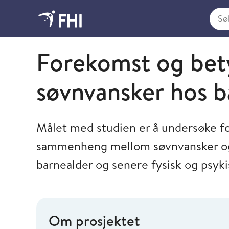
Søk i
Folkehelseinstituttet
Forekomst og bet
søvnvansker hos b
Målet med studien er å undersøke fo
sammenheng mellom søvnvansker og a
barnealder og senere fysisk og psyki
Om prosjektet