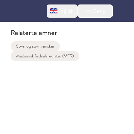
Change language
English
Meny
Relaterte emner
Søvn og søvnvansker
Medisinsk fødselsregister (MFR)