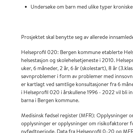
Undersøke om barn med ulike typer kronisk
Prosjektet skal benytte seg av allerede innsamled
Helseprofil 020: Bergen kommune etablerte Helse
helsestasjon og skolehelsetjeneste i 2010. Helsep
uker, 6 måneder, 2 år, 6 år (skolestart), 8 år (3.kla
søvnproblemer i form av problemer med innsovni
er kartlagt ved samtlige konsultasjoner fra 6 mån
i Helseprofil 020 i årskullene 1996 - 2022 vil bli 
barna i Bergen kommune.
Medisinsk fødsel register (MFR): Opplysninger om 
opplysninger er opplysninger om risikofaktorer fo
nyfødtperiode. Data fra Helseprofil 0-20 og MFR 