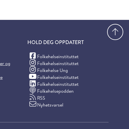
Gå
HOLD DEG OPPDATERT
(Facebook)
Folkehelseinstituttet
(Instagram)
ter og
Folkehelseinstituttet
(Instagram)
Folkehelse Ung
(YouTube)
re
Folkehelseinstituttet
(LinkedIn)
Folkehelseinstituttet
Folkehelsepodden
RSS
Nyhetsvarsel