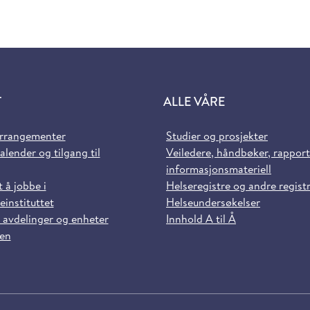
T
ALLE VÅRE
arrangementer
Studier og prosjekter
alender og tilgang til
Veiledere, håndbøker, rappor
informasjonsmateriell
t å jobbe i
Helseregistre og andre regist
einstituttet
Helseundersøkelser
 avdelinger og enheter
Innhold A til Å
sen