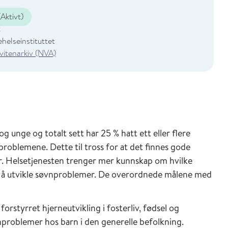
Aktivt)
t
helseinstituttet
 vitenarkiv (NVA)
 unge og totalt sett har 25 % hatt ett eller flere
oblemene. Dette til tross for at det finnes gode
. Helsetjenesten trenger mer kunnskap om hvilke
or å utvikle søvnproblemer. De overordnede målene med
orstyrret hjerneutvikling i fosterliv, fødsel og
nproblemer hos barn i den generelle befolkning.