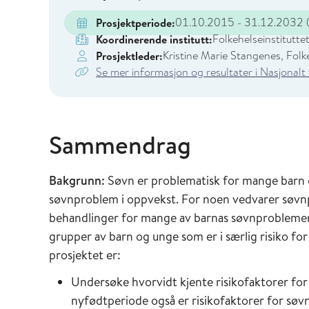
01.10.2015 - 31.12.2032
(
Prosjektperiode:
Folkehelseinstitutte
Koordinerende institutt:
Kristine Marie Stangenes, Folke
Prosjektleder:
Se mer informasjon og resultater i Nasjonalt
Sammendrag
Bakgrunn:
Søvn er problematisk for mange barn og
søvnproblem i oppvekst. For noen vedvarer søvnpr
behandlinger for mange av barnas søvnproblemer
grupper av barn og unge som er i særlig risiko f
prosjektet er:
Undersøke hvorvidt kjente risikofaktorer for f
nyfødtperiode også er risikofaktorer for søv